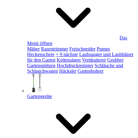
Das
Menü öffnen
Mäher
Rasentrimmer
Freischneider
Pumps
Heckenschere
+ 9 nächste
Laubsauger und Laubbläser
für den Garten
Kettensägen
Vertikutierer
Grubber
Gartenspritzen
Hochdruckreiniger
Schläuche und
Schlauchwagen
Häcksler
Gartenbohrer
Gartengeräte