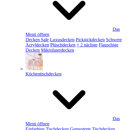
Das
Menü öffnen
Decken Sale
Luxusdecken
Picknickdecken
Schwere
Acryldecken
Plüschdecken
+ 2 nächste
Flauschige
Decken
Mikrofaserdecken
Küchentischdecken
Das
Menü öffnen
Einfarbige Tischdecken
Gemusterte Tischdecken