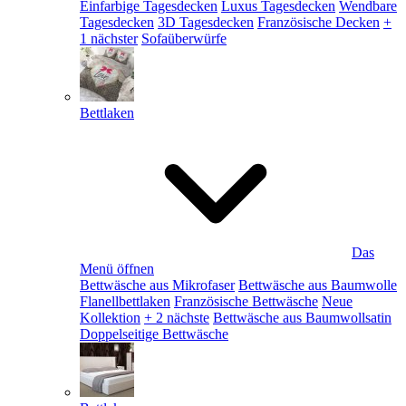
Einfarbige Tagesdecken
Luxus Tagesdecken
Wendbare
Tagesdecken
3D Tagesdecken
Französische Decken
+
1 nächster
Sofaüberwürfe
Bettlaken
Das
Menü öffnen
Bettwäsche aus Mikrofaser
Bettwäsche aus Baumwolle
Flanellbettlaken
Französische Bettwäsche
Neue
Kollektion
+ 2 nächste
Bettwäsche aus Baumwollsatin
Doppelseitige Bettwäsche