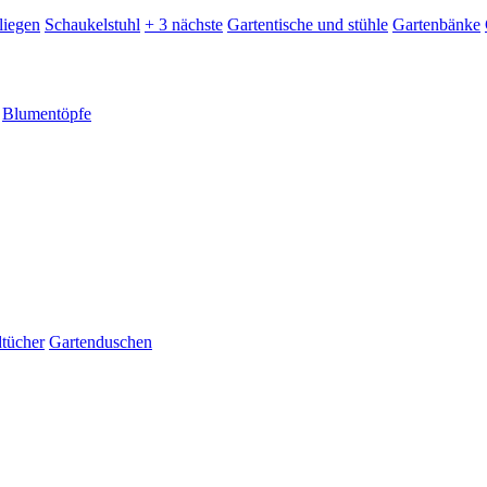
liegen
Schaukelstuhl
+ 3 nächste
Gartentische und stühle
Gartenbänke
Blumentöpfe
dtücher
Gartenduschen