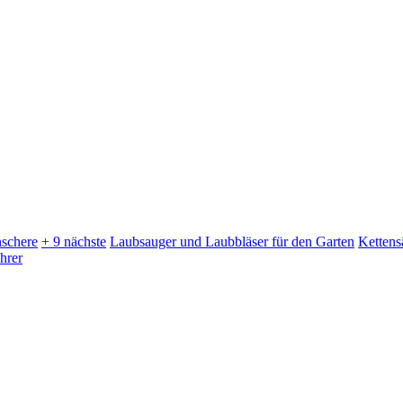
schere
+ 9 nächste
Laubsauger und Laubbläser für den Garten
Kettens
hrer