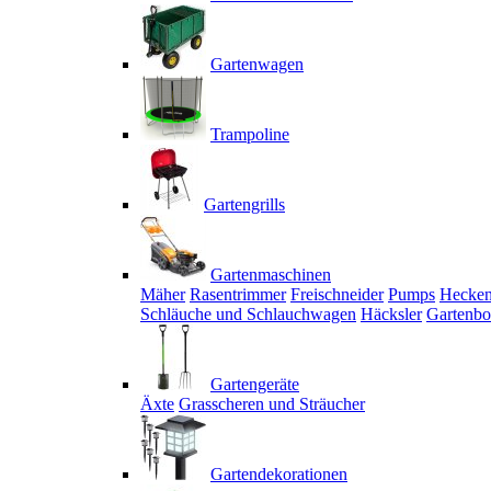
Gartenwagen
Trampoline
Gartengrills
Gartenmaschinen
Mäher
Rasentrimmer
Freischneider
Pumps
Hecken
Schläuche und Schlauchwagen
Häcksler
Gartenbo
Gartengeräte
Äxte
Grasscheren und Sträucher
Gartendekorationen