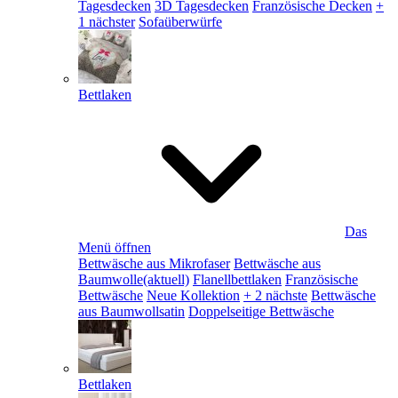
Tagesdecken
3D Tagesdecken
Französische Decken
+
1 nächster
Sofaüberwürfe
Bettlaken
Das
Menü öffnen
Bettwäsche aus Mikrofaser
Bettwäsche aus
Baumwolle
(aktuell)
Flanellbettlaken
Französische
Bettwäsche
Neue Kollektion
+ 2 nächste
Bettwäsche
aus Baumwollsatin
Doppelseitige Bettwäsche
Bettlaken