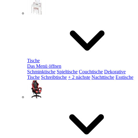
Tische
Das Menü öffnen
Schminktische
Spieltische
Couchtische
Dekorative
Tische
Schreibtische
+ 2 nächste
Nachttische
Esstische