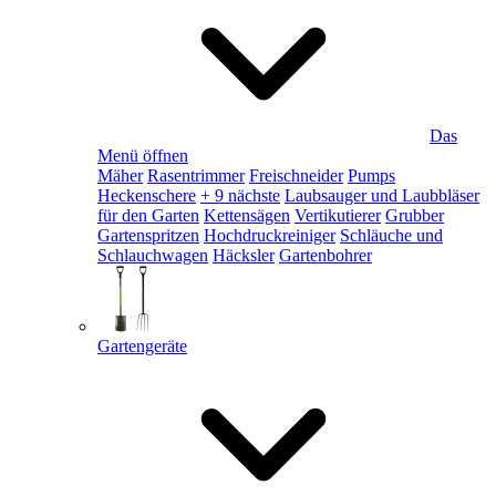
Das
Menü öffnen
Mäher
Rasentrimmer
Freischneider
Pumps
Heckenschere
+ 9 nächste
Laubsauger und Laubbläser
für den Garten
Kettensägen
Vertikutierer
Grubber
Gartenspritzen
Hochdruckreiniger
Schläuche und
Schlauchwagen
Häcksler
Gartenbohrer
Gartengeräte