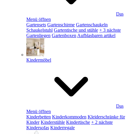
Das
Menü öffnen
Gartensets
Gartenschirme
Gartenschaukeln
Schaukelstuhl
Gartentische und stühle
+ 3 nächste
Gartenliegen
Gartenboxen
Aufblasbaren artikel
Kindermöbel
Das
Menü öffnen
Kinderbetten
Kinderkommoden
Kleiderschränke für
Kinder
Kinderstühle
Kindertische
+ 2 nächste
Kindersofas
Kinderregale