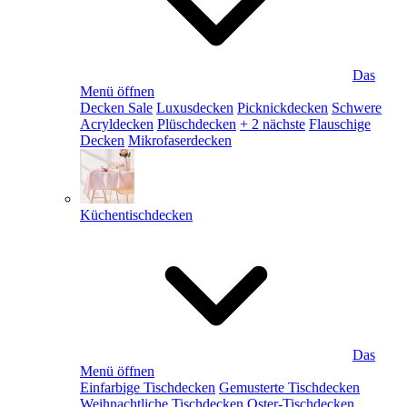
Das
Menü öffnen
Decken Sale
Luxusdecken
Picknickdecken
Schwere
Acryldecken
Plüschdecken
+ 2 nächste
Flauschige
Decken
Mikrofaserdecken
Küchentischdecken
Das
Menü öffnen
Einfarbige Tischdecken
Gemusterte Tischdecken
Weihnachtliche Tischdecken
Oster-Tischdecken