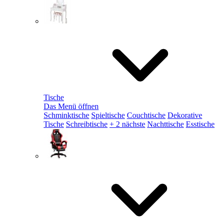
Tische
Das Menü öffnen
Schminktische
Spieltische
Couchtische
Dekorative
Tische
Schreibtische
+ 2 nächste
Nachttische
Esstische