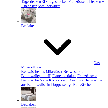
Tagesdecken
3D Tagesdecken
Französische Decken
+
1 nächster
Sofaüberwürfe
Bettlaken
Das
Menü öffnen
Bettwäsche aus Mikrofaser
Bettwäsche aus
Baumwolle
(aktuell)
Flanellbettlaken
Französische
Bettwäsche
Neue Kollektion
+ 2 nächste
Bettwäsche
aus Baumwollsatin
Doppelseitige Bettwäsche
Bettlaken