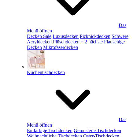
Das
Menü öffnen
Decken Sale
Luxusdecken
Picknickdecken
Schwere
Acryldecken
Plüschdecken
+ 2 nächste
Flauschige
Decken
Mikrofaserdecken
Küchentischdecken
Das
Menü öffnen
Einfarbige Tischdecken
Gemusterte Tischdecken
Weihnachtliche Tischdecken
Oster-Tischdecken