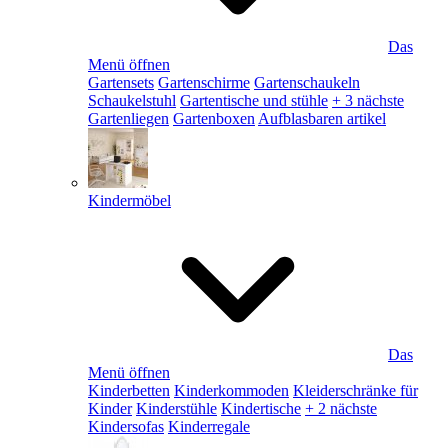
Das
Menü öffnen
Gartensets
Gartenschirme
Gartenschaukeln
Schaukelstuhl
Gartentische und stühle
+ 3 nächste
Gartenliegen
Gartenboxen
Aufblasbaren artikel
Kindermöbel
Das
Menü öffnen
Kinderbetten
Kinderkommoden
Kleiderschränke für
Kinder
Kinderstühle
Kindertische
+ 2 nächste
Kindersofas
Kinderregale