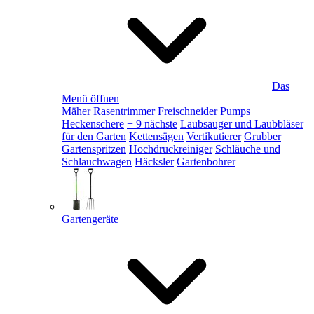
Das
Menü öffnen
Mäher
Rasentrimmer
Freischneider
Pumps
Heckenschere
+ 9 nächste
Laubsauger und Laubbläser
für den Garten
Kettensägen
Vertikutierer
Grubber
Gartenspritzen
Hochdruckreiniger
Schläuche und
Schlauchwagen
Häcksler
Gartenbohrer
Gartengeräte