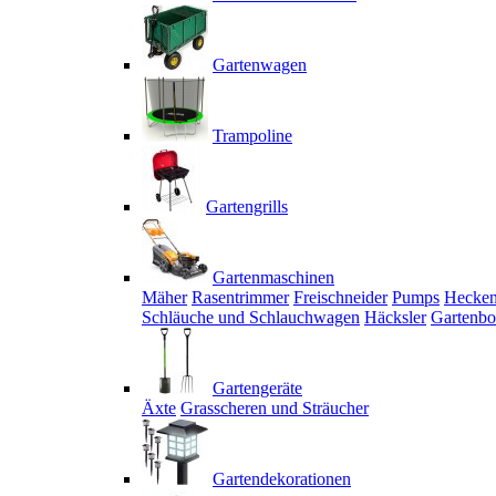
Gartenwagen
Trampoline
Gartengrills
Gartenmaschinen
Mäher
Rasentrimmer
Freischneider
Pumps
Hecken
Schläuche und Schlauchwagen
Häcksler
Gartenbo
Gartengeräte
Äxte
Grasscheren und Sträucher
Gartendekorationen