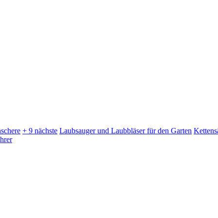
schere
+ 9 nächste
Laubsauger und Laubbläser für den Garten
Kettens
hrer