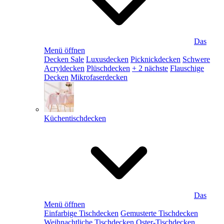
Das
Menü öffnen
Decken Sale
Luxusdecken
Picknickdecken
Schwere
Acryldecken
Plüschdecken
+ 2 nächste
Flauschige
Decken
Mikrofaserdecken
Küchentischdecken
Das
Menü öffnen
Einfarbige Tischdecken
Gemusterte Tischdecken
Weihnachtliche Tischdecken
Oster-Tischdecken