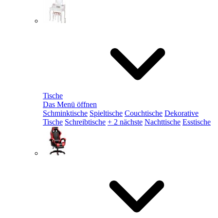
Tische
Das Menü öffnen
Schminktische
Spieltische
Couchtische
Dekorative
Tische
Schreibtische
+ 2 nächste
Nachttische
Esstische