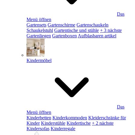
Das
Menü öffnen
Gartensets
Gartenschirme
Gartenschaukeln
Schaukelstuhl
Gartentische und stühle
+ 3 nächste
Gartenliegen
Gartenboxen
Aufblasbaren artikel
Kindermöbel
Das
Menü öffnen
Kinderbetten
Kinderkommoden
Kleiderschränke für
Kinder
Kinderstühle
Kindertische
+ 2 nächste
Kindersofas
Kinderregale