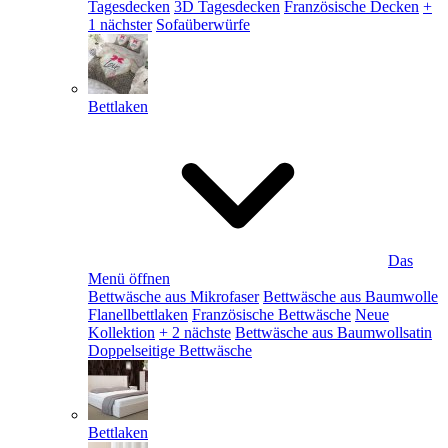
Tagesdecken
3D Tagesdecken
Französische Decken
+
1 nächster
Sofaüberwürfe
Bettlaken
Das
Menü öffnen
Bettwäsche aus Mikrofaser
Bettwäsche aus Baumwolle
Flanellbettlaken
Französische Bettwäsche
Neue
Kollektion
+ 2 nächste
Bettwäsche aus Baumwollsatin
Doppelseitige Bettwäsche
Bettlaken