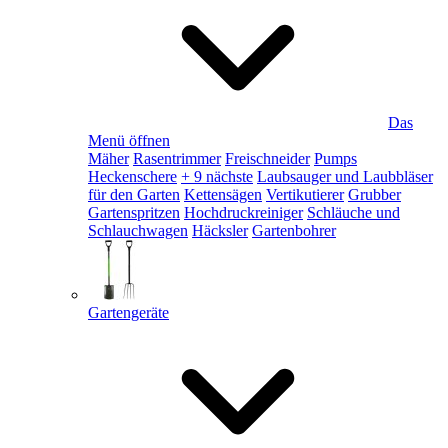
Das
Menü öffnen
Mäher
Rasentrimmer
Freischneider
Pumps
Heckenschere
+ 9 nächste
Laubsauger und Laubbläser
für den Garten
Kettensägen
Vertikutierer
Grubber
Gartenspritzen
Hochdruckreiniger
Schläuche und
Schlauchwagen
Häcksler
Gartenbohrer
Gartengeräte