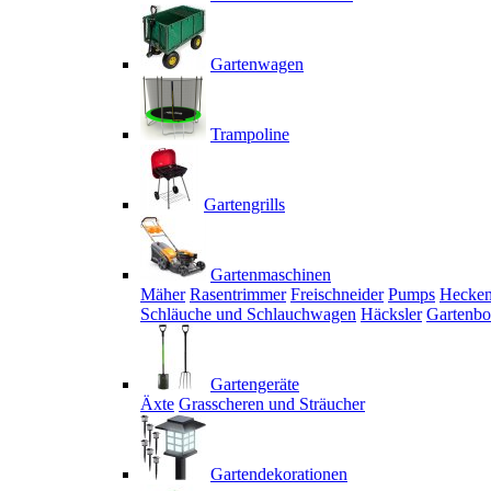
Gartenwagen
Trampoline
Gartengrills
Gartenmaschinen
Mäher
Rasentrimmer
Freischneider
Pumps
Hecken
Schläuche und Schlauchwagen
Häcksler
Gartenbo
Gartengeräte
Äxte
Grasscheren und Sträucher
Gartendekorationen