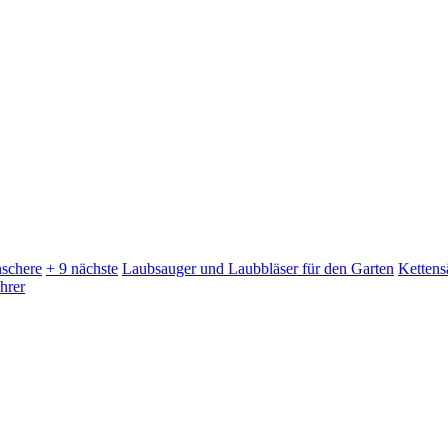
schere
+ 9 nächste
Laubsauger und Laubbläser für den Garten
Kettens
hrer