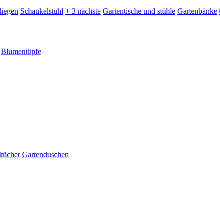
liegen
Schaukelstuhl
+ 3 nächste
Gartentische und stühle
Gartenbänke
Blumentöpfe
dtücher
Gartenduschen