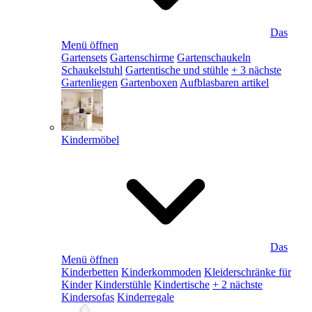
Das
Menü öffnen
Gartensets
Gartenschirme
Gartenschaukeln
Schaukelstuhl
Gartentische und stühle
+ 3 nächste
Gartenliegen
Gartenboxen
Aufblasbaren artikel
Kindermöbel
Das
Menü öffnen
Kinderbetten
Kinderkommoden
Kleiderschränke für
Kinder
Kinderstühle
Kindertische
+ 2 nächste
Kindersofas
Kinderregale