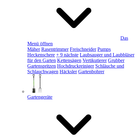
Das
Menü öffnen
Mäher
Rasentrimmer
Freischneider
Pumps
Heckenschere
+ 9 nächste
Laubsauger und Laubbläser
für den Garten
Kettensägen
Vertikutierer
Grubber
Gartenspritzen
Hochdruckreiniger
Schläuche und
Schlauchwagen
Häcksler
Gartenbohrer
Gartengeräte