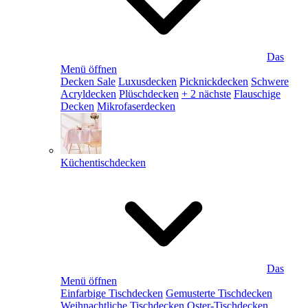
Das
Menü öffnen
Decken Sale
Luxusdecken
Picknickdecken
Schwere
Acryldecken
Plüschdecken
+ 2 nächste
Flauschige
Decken
Mikrofaserdecken
Küchentischdecken
Das
Menü öffnen
Einfarbige Tischdecken
Gemusterte Tischdecken
Weihnachtliche Tischdecken
Oster-Tischdecken