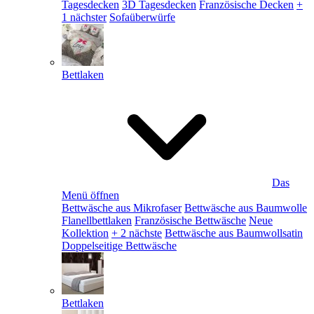
Tagesdecken
3D Tagesdecken
Französische Decken
+
1 nächster
Sofaüberwürfe
Bettlaken
Das
Menü öffnen
Bettwäsche aus Mikrofaser
Bettwäsche aus Baumwolle
Flanellbettlaken
Französische Bettwäsche
Neue
Kollektion
+ 2 nächste
Bettwäsche aus Baumwollsatin
Doppelseitige Bettwäsche
Bettlaken