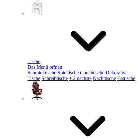
Tische
Das Menü öffnen
Schminktische
Spieltische
Couchtische
Dekorative
Tische
Schreibtische
+ 2 nächste
Nachttische
Esstische