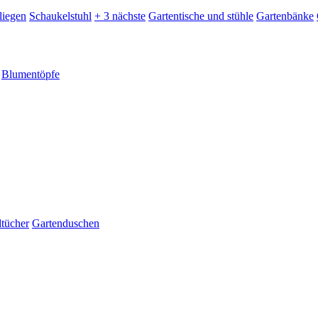
liegen
Schaukelstuhl
+ 3 nächste
Gartentische und stühle
Gartenbänke
Blumentöpfe
dtücher
Gartenduschen