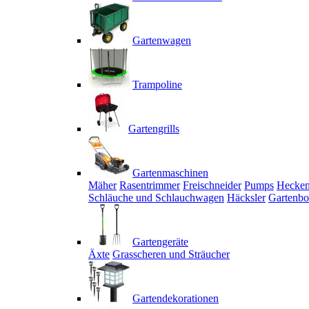
Gartenwagen
Trampoline
Gartengrills
Gartenmaschinen
Mäher
Rasentrimmer
Freischneider
Pumps
Hecken
Schläuche und Schlauchwagen
Häcksler
Gartenbo
Gartengeräte
Äxte
Grasscheren und Sträucher
Gartendekorationen