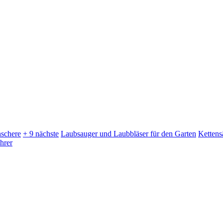
schere
+ 9 nächste
Laubsauger und Laubbläser für den Garten
Kettens
hrer