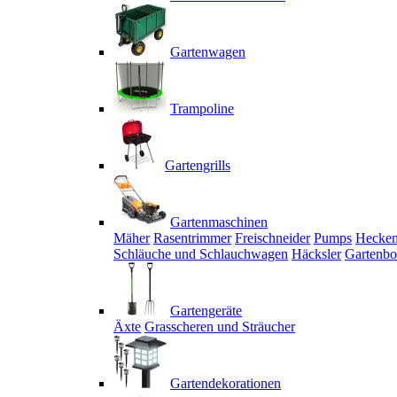
Gartenwagen
Trampoline
Gartengrills
Gartenmaschinen
Mäher
Rasentrimmer
Freischneider
Pumps
Hecken
Schläuche und Schlauchwagen
Häcksler
Gartenbo
Gartengeräte
Äxte
Grasscheren und Sträucher
Gartendekorationen