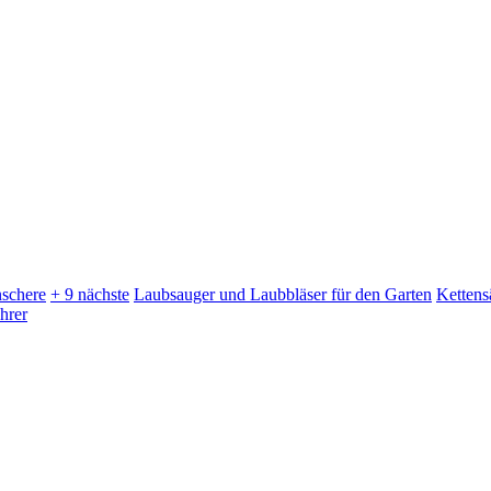
schere
+ 9 nächste
Laubsauger und Laubbläser für den Garten
Kettens
hrer