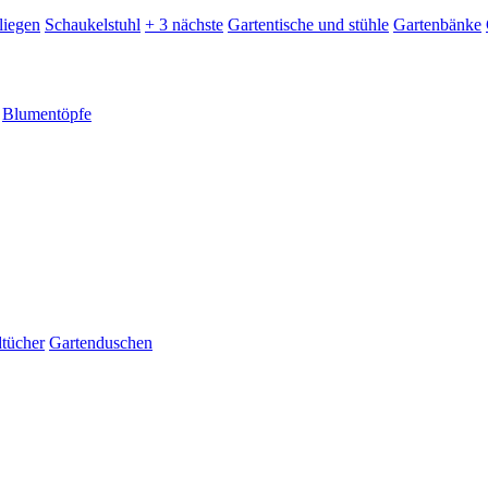
liegen
Schaukelstuhl
+ 3 nächste
Gartentische und stühle
Gartenbänke
Blumentöpfe
dtücher
Gartenduschen