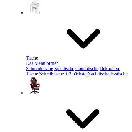
Tische
Das Menü öffnen
Schminktische
Spieltische
Couchtische
Dekorative
Tische
Schreibtische
+ 2 nächste
Nachttische
Esstische