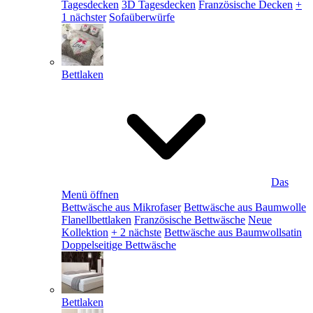
Tagesdecken
3D Tagesdecken
Französische Decken
+
1 nächster
Sofaüberwürfe
Bettlaken
Das
Menü öffnen
Bettwäsche aus Mikrofaser
Bettwäsche aus Baumwolle
Flanellbettlaken
Französische Bettwäsche
Neue
Kollektion
+ 2 nächste
Bettwäsche aus Baumwollsatin
Doppelseitige Bettwäsche
Bettlaken