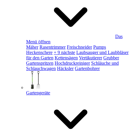
Das
Menü öffnen
Mäher
Rasentrimmer
Freischneider
Pumps
Heckenschere
+ 9 nächste
Laubsauger und Laubbläser
für den Garten
Kettensägen
Vertikutierer
Grubber
Gartenspritzen
Hochdruckreiniger
Schläuche und
Schlauchwagen
Häcksler
Gartenbohrer
Gartengeräte