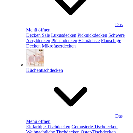
Das
Menü öffnen
Decken Sale
Luxusdecken
Picknickdecken
Schwere
Acryldecken
Plüschdecken
+ 2 nächste
Flauschige
Decken
Mikrofaserdecken
Küchentischdecken
Das
Menü öffnen
Einfarbige Tischdecken
Gemusterte Tischdecken
Weihnachtliche Tischdecken
Oster-Tischdecken