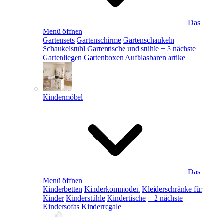
Das
Menü öffnen
Gartensets
Gartenschirme
Gartenschaukeln
Schaukelstuhl
Gartentische und stühle
+ 3 nächste
Gartenliegen
Gartenboxen
Aufblasbaren artikel
Kindermöbel
Das
Menü öffnen
Kinderbetten
Kinderkommoden
Kleiderschränke für
Kinder
Kinderstühle
Kindertische
+ 2 nächste
Kindersofas
Kinderregale