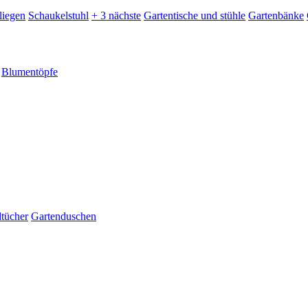
liegen
Schaukelstuhl
+ 3 nächste
Gartentische und stühle
Gartenbänke
Blumentöpfe
dtücher
Gartenduschen