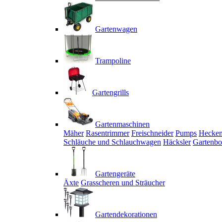
Gartenwagen
Trampoline
Gartengrills
Gartenmaschinen
Mäher
Rasentrimmer
Freischneider
Pumps
Hecken
Schläuche und Schlauchwagen
Häcksler
Gartenbo
Gartengeräte
Äxte
Grasscheren und Sträucher
Gartendekorationen