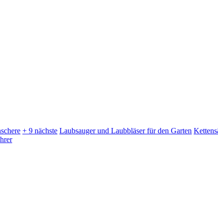
schere
+ 9 nächste
Laubsauger und Laubbläser für den Garten
Kettens
hrer