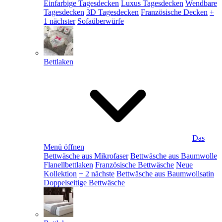
Einfarbige Tagesdecken
Luxus Tagesdecken
Wendbare
Tagesdecken
3D Tagesdecken
Französische Decken
+
1 nächster
Sofaüberwürfe
Bettlaken
Das
Menü öffnen
Bettwäsche aus Mikrofaser
Bettwäsche aus Baumwolle
Flanellbettlaken
Französische Bettwäsche
Neue
Kollektion
+ 2 nächste
Bettwäsche aus Baumwollsatin
Doppelseitige Bettwäsche