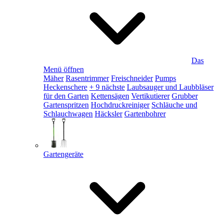
Das
Menü öffnen
Mäher
Rasentrimmer
Freischneider
Pumps
Heckenschere
+ 9 nächste
Laubsauger und Laubbläser
für den Garten
Kettensägen
Vertikutierer
Grubber
Gartenspritzen
Hochdruckreiniger
Schläuche und
Schlauchwagen
Häcksler
Gartenbohrer
Gartengeräte