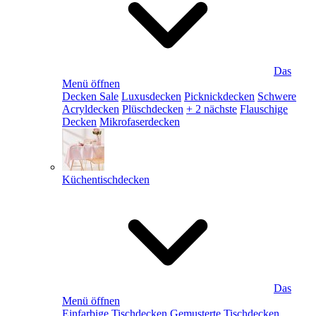
Das
Menü öffnen
Decken Sale
Luxusdecken
Picknickdecken
Schwere
Acryldecken
Plüschdecken
+ 2 nächste
Flauschige
Decken
Mikrofaserdecken
Küchentischdecken
Das
Menü öffnen
Einfarbige Tischdecken
Gemusterte Tischdecken