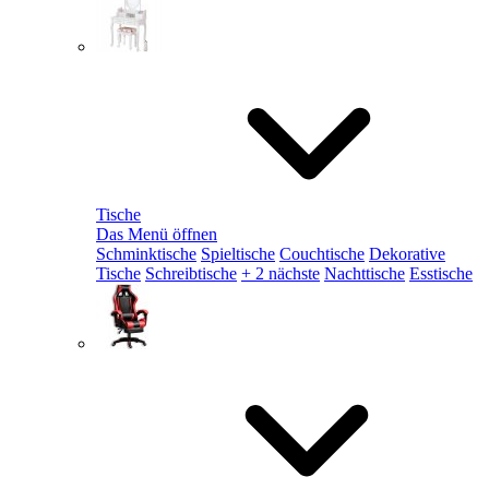
Tische
Das Menü öffnen
Schminktische
Spieltische
Couchtische
Dekorative
Tische
Schreibtische
+ 2 nächste
Nachttische
Esstische