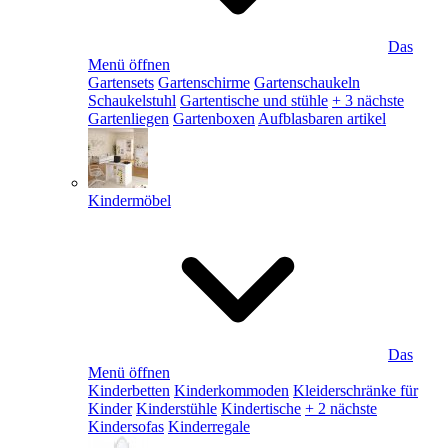
Das
Menü öffnen
Gartensets
Gartenschirme
Gartenschaukeln
Schaukelstuhl
Gartentische und stühle
+ 3 nächste
Gartenliegen
Gartenboxen
Aufblasbaren artikel
Kindermöbel
Das
Menü öffnen
Kinderbetten
Kinderkommoden
Kleiderschränke für
Kinder
Kinderstühle
Kindertische
+ 2 nächste
Kindersofas
Kinderregale