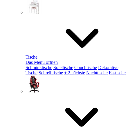
Tische
Das Menü öffnen
Schminktische
Spieltische
Couchtische
Dekorative
Tische
Schreibtische
+ 2 nächste
Nachttische
Esstische