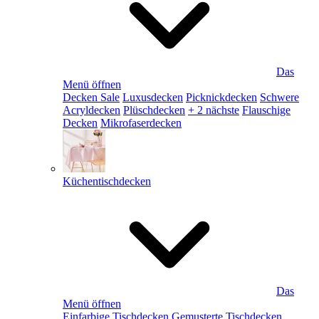
Das
Menü öffnen
Decken Sale
Luxusdecken
Picknickdecken
Schwere
Acryldecken
Plüschdecken
+ 2 nächste
Flauschige
Decken
Mikrofaserdecken
Küchentischdecken
Das
Menü öffnen
Einfarbige Tischdecken
Gemusterte Tischdecken