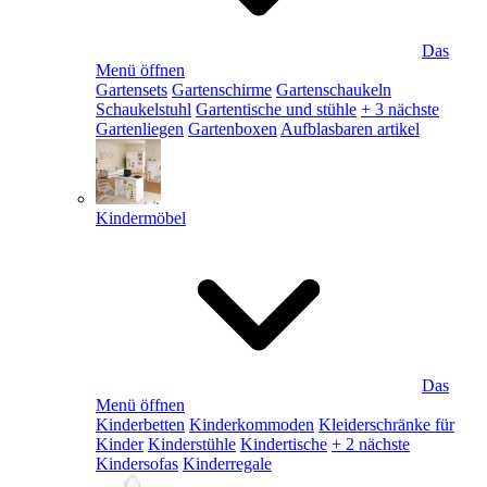
Das
Menü öffnen
Gartensets
Gartenschirme
Gartenschaukeln
Schaukelstuhl
Gartentische und stühle
+ 3 nächste
Gartenliegen
Gartenboxen
Aufblasbaren artikel
Kindermöbel
Das
Menü öffnen
Kinderbetten
Kinderkommoden
Kleiderschränke für
Kinder
Kinderstühle
Kindertische
+ 2 nächste
Kindersofas
Kinderregale