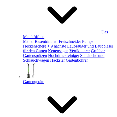
Das
Menü öffnen
Mäher
Rasentrimmer
Freischneider
Pumps
Heckenschere
+ 9 nächste
Laubsauger und Laubbläser
für den Garten
Kettensägen
Vertikutierer
Grubber
Gartenspritzen
Hochdruckreiniger
Schläuche und
Schlauchwagen
Häcksler
Gartenbohrer
Gartengeräte