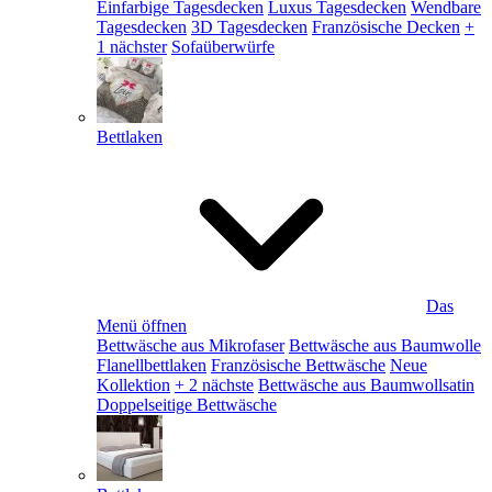
Einfarbige Tagesdecken
Luxus Tagesdecken
Wendbare
Tagesdecken
3D Tagesdecken
Französische Decken
+
1 nächster
Sofaüberwürfe
Bettlaken
Das
Menü öffnen
Bettwäsche aus Mikrofaser
Bettwäsche aus Baumwolle
Flanellbettlaken
Französische Bettwäsche
Neue
Kollektion
+ 2 nächste
Bettwäsche aus Baumwollsatin
Doppelseitige Bettwäsche