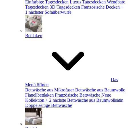
Einfarbige Tagesdecken
Luxus Tagesdecken
Wendbare
Tagesdecken
3D Tagesdecken
Französische Decken
+
1 nächster
Sofaüberwürfe
Bettlaken
Das
Menü öffnen
Bettwäsche aus Mikrofaser
Bettwäsche aus Baumwolle
Flanellbettlaken
Französische Bettwäsche
Neue
Kollektion
+ 2 nächste
Bettwäsche aus Baumwollsatin
Doppelseitige Bettwäsche