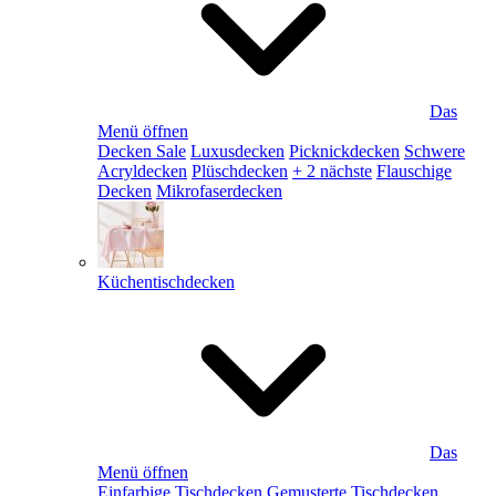
Das
Menü öffnen
Decken Sale
Luxusdecken
Picknickdecken
Schwere
Acryldecken
Plüschdecken
+ 2 nächste
Flauschige
Decken
Mikrofaserdecken
Küchentischdecken
Das
Menü öffnen
Einfarbige Tischdecken
Gemusterte Tischdecken