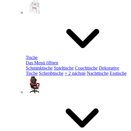
Tische
Das Menü öffnen
Schminktische
Spieltische
Couchtische
Dekorative
Tische
Schreibtische
+ 2 nächste
Nachttische
Esstische