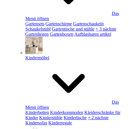
Das
Menü öffnen
Gartensets
Gartenschirme
Gartenschaukeln
Schaukelstuhl
Gartentische und stühle
+ 3 nächste
Gartenliegen
Gartenboxen
Aufblasbaren artikel
Kindermöbel
Das
Menü öffnen
Kinderbetten
Kinderkommoden
Kleiderschränke für
Kinder
Kinderstühle
Kindertische
+ 2 nächste
Kindersofas
Kinderregale