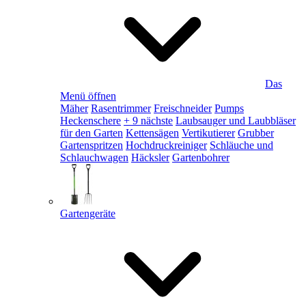
Das
Menü öffnen
Mäher
Rasentrimmer
Freischneider
Pumps
Heckenschere
+ 9 nächste
Laubsauger und Laubbläser
für den Garten
Kettensägen
Vertikutierer
Grubber
Gartenspritzen
Hochdruckreiniger
Schläuche und
Schlauchwagen
Häcksler
Gartenbohrer
Gartengeräte