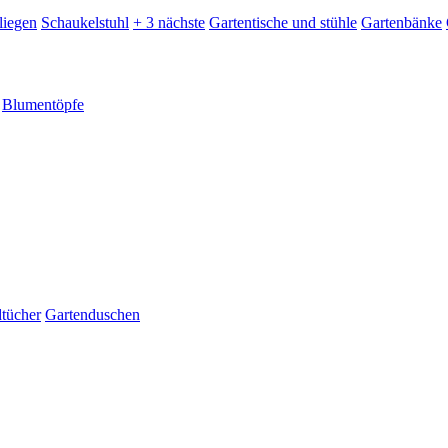
liegen
Schaukelstuhl
+ 3 nächste
Gartentische und stühle
Gartenbänke
Blumentöpfe
dtücher
Gartenduschen