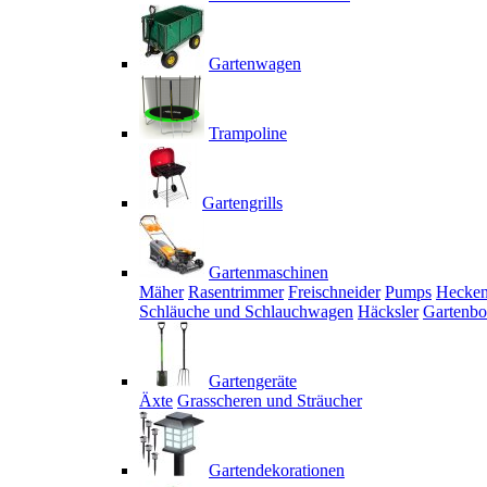
Gartenwagen
Trampoline
Gartengrills
Gartenmaschinen
Mäher
Rasentrimmer
Freischneider
Pumps
Hecken
Schläuche und Schlauchwagen
Häcksler
Gartenbo
Gartengeräte
Äxte
Grasscheren und Sträucher
Gartendekorationen