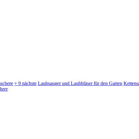
schere
+ 9 nächste
Laubsauger und Laubbläser für den Garten
Kettens
hrer