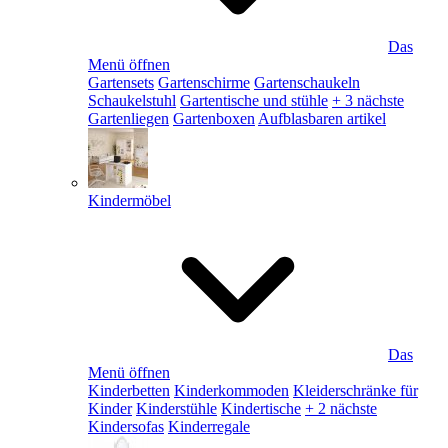
Das
Menü öffnen
Gartensets
Gartenschirme
Gartenschaukeln
Schaukelstuhl
Gartentische und stühle
+ 3 nächste
Gartenliegen
Gartenboxen
Aufblasbaren artikel
Kindermöbel
Das
Menü öffnen
Kinderbetten
Kinderkommoden
Kleiderschränke für
Kinder
Kinderstühle
Kindertische
+ 2 nächste
Kindersofas
Kinderregale