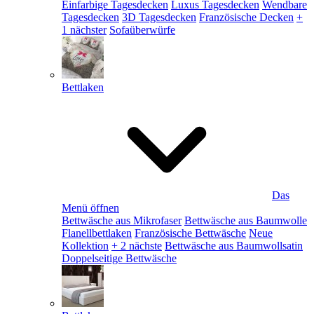
Einfarbige Tagesdecken
Luxus Tagesdecken
Wendbare
Tagesdecken
3D Tagesdecken
Französische Decken
+
1 nächster
Sofaüberwürfe
Bettlaken
Das
Menü öffnen
Bettwäsche aus Mikrofaser
Bettwäsche aus Baumwolle
Flanellbettlaken
Französische Bettwäsche
Neue
Kollektion
+ 2 nächste
Bettwäsche aus Baumwollsatin
Doppelseitige Bettwäsche