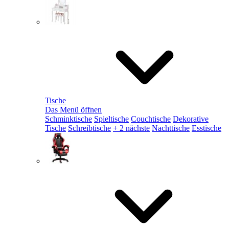
Tische
Das Menü öffnen
Schminktische
Spieltische
Couchtische
Dekorative
Tische
Schreibtische
+ 2 nächste
Nachttische
Esstische