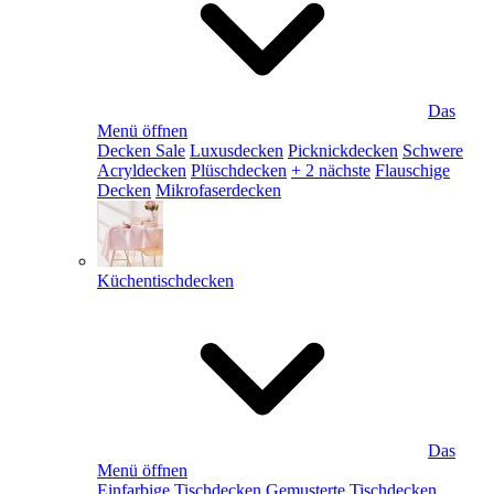
Das
Menü öffnen
Decken Sale
Luxusdecken
Picknickdecken
Schwere
Acryldecken
Plüschdecken
+ 2 nächste
Flauschige
Decken
Mikrofaserdecken
Küchentischdecken
Das
Menü öffnen
Einfarbige Tischdecken
Gemusterte Tischdecken