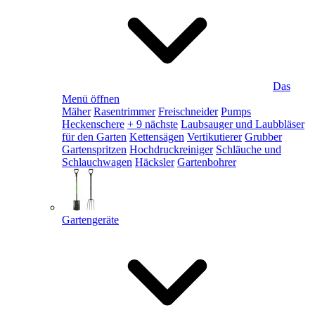
Das
Menü öffnen
Mäher
Rasentrimmer
Freischneider
Pumps
Heckenschere
+ 9 nächste
Laubsauger und Laubbläser
für den Garten
Kettensägen
Vertikutierer
Grubber
Gartenspritzen
Hochdruckreiniger
Schläuche und
Schlauchwagen
Häcksler
Gartenbohrer
Gartengeräte