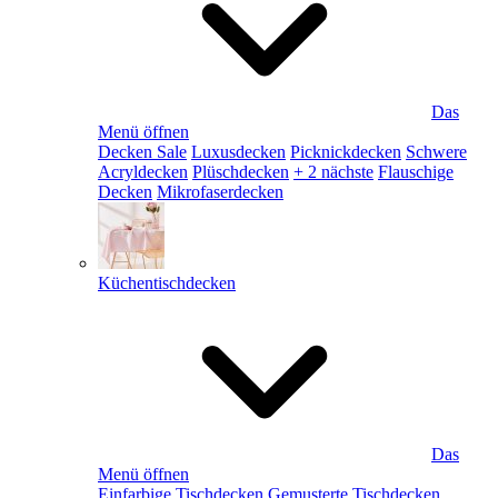
Das
Menü öffnen
Decken Sale
Luxusdecken
Picknickdecken
Schwere
Acryldecken
Plüschdecken
+ 2 nächste
Flauschige
Decken
Mikrofaserdecken
Küchentischdecken
Das
Menü öffnen
Einfarbige Tischdecken
Gemusterte Tischdecken