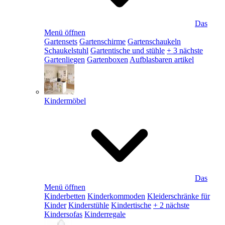
Das
Menü öffnen
Gartensets
Gartenschirme
Gartenschaukeln
Schaukelstuhl
Gartentische und stühle
+ 3 nächste
Gartenliegen
Gartenboxen
Aufblasbaren artikel
Kindermöbel
Das
Menü öffnen
Kinderbetten
Kinderkommoden
Kleiderschränke für
Kinder
Kinderstühle
Kindertische
+ 2 nächste
Kindersofas
Kinderregale