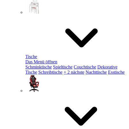
Tische
Das Menü öffnen
Schminktische
Spieltische
Couchtische
Dekorative
Tische
Schreibtische
+ 2 nächste
Nachttische
Esstische