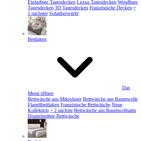
Einfarbige Tagesdecken
Luxus Tagesdecken
Wendbare
Tagesdecken
3D Tagesdecken
Französische Decken
+
1 nächster
Sofaüberwürfe
Bettlaken
Das
Menü öffnen
Bettwäsche aus Mikrofaser
Bettwäsche aus Baumwolle
Flanellbettlaken
Französische Bettwäsche
Neue
Kollektion
+ 2 nächste
Bettwäsche aus Baumwollsatin
Doppelseitige Bettwäsche