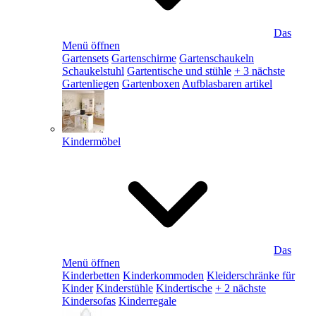
Das
Menü öffnen
Gartensets
Gartenschirme
Gartenschaukeln
Schaukelstuhl
Gartentische und stühle
+ 3 nächste
Gartenliegen
Gartenboxen
Aufblasbaren artikel
Kindermöbel
Das
Menü öffnen
Kinderbetten
Kinderkommoden
Kleiderschränke für
Kinder
Kinderstühle
Kindertische
+ 2 nächste
Kindersofas
Kinderregale