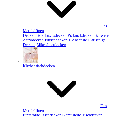
Das
Menü öffnen
Decken Sale
Luxusdecken
Picknickdecken
Schwere
Acryldecken
Plüschdecken
+ 2 nächste
Flauschige
Decken
Mikrofaserdecken
Küchentischdecken
Das
Menü öffnen
Einfarbige Tischdecken
Gemusterte Tischdecken