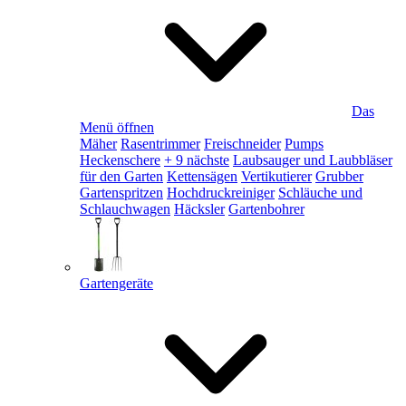
Das
Menü öffnen
Mäher
Rasentrimmer
Freischneider
Pumps
Heckenschere
+ 9 nächste
Laubsauger und Laubbläser
für den Garten
Kettensägen
Vertikutierer
Grubber
Gartenspritzen
Hochdruckreiniger
Schläuche und
Schlauchwagen
Häcksler
Gartenbohrer
Gartengeräte