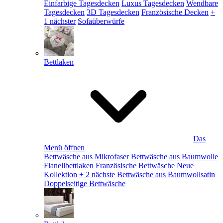
Einfarbige Tagesdecken
Luxus Tagesdecken
Wendbare
Tagesdecken
3D Tagesdecken
Französische Decken
+
1 nächster
Sofaüberwürfe
Bettlaken
Das
Menü öffnen
Bettwäsche aus Mikrofaser
Bettwäsche aus Baumwolle
Flanellbettlaken
Französische Bettwäsche
Neue
Kollektion
+ 2 nächste
Bettwäsche aus Baumwollsatin
Doppelseitige Bettwäsche