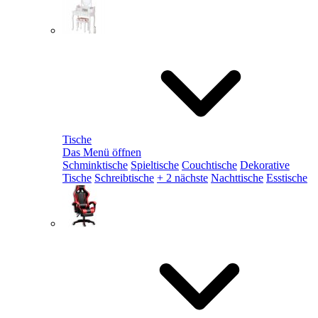
Tische
Das Menü öffnen
Schminktische
Spieltische
Couchtische
Dekorative
Tische
Schreibtische
+ 2 nächste
Nachttische
Esstische