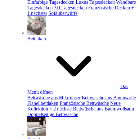
Einfarbige Tagesdecken
Luxus Tagesdecken
Wendbare
Tagesdecken
3D Tagesdecken
Französische Decken
+
1 nächster
Sofaüberwürfe
Bettlaken
Das
Menü öffnen
Bettwäsche aus Mikrofaser
Bettwäsche aus Baumwolle
Flanellbettlaken
Französische Bettwäsche
Neue
Kollektion
+ 2 nächste
Bettwäsche aus Baumwollsatin
Doppelseitige Bettwäsche