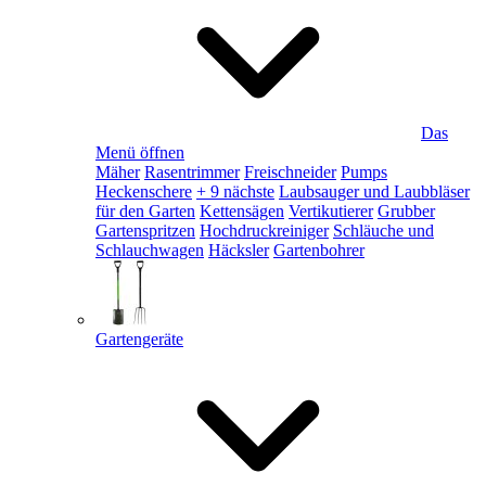
Das
Menü öffnen
Mäher
Rasentrimmer
Freischneider
Pumps
Heckenschere
+ 9 nächste
Laubsauger und Laubbläser
für den Garten
Kettensägen
Vertikutierer
Grubber
Gartenspritzen
Hochdruckreiniger
Schläuche und
Schlauchwagen
Häcksler
Gartenbohrer
Gartengeräte