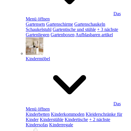
Das
Menü öffnen
Gartensets
Gartenschirme
Gartenschaukeln
Schaukelstuhl
Gartentische und stühle
+ 3 nächste
Gartenliegen
Gartenboxen
Aufblasbaren artikel
Kindermöbel
Das
Menü öffnen
Kinderbetten
Kinderkommoden
Kleiderschränke für
Kinder
Kinderstühle
Kindertische
+ 2 nächste
Kindersofas
Kinderregale