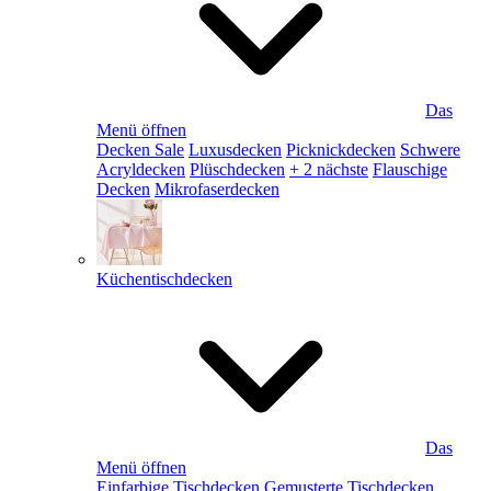
Das
Menü öffnen
Decken Sale
Luxusdecken
Picknickdecken
Schwere
Acryldecken
Plüschdecken
+ 2 nächste
Flauschige
Decken
Mikrofaserdecken
Küchentischdecken
Das
Menü öffnen
Einfarbige Tischdecken
Gemusterte Tischdecken