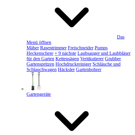
Das
Menü öffnen
Mäher
Rasentrimmer
Freischneider
Pumps
Heckenschere
+ 9 nächste
Laubsauger und Laubbläser
für den Garten
Kettensägen
Vertikutierer
Grubber
Gartenspritzen
Hochdruckreiniger
Schläuche und
Schlauchwagen
Häcksler
Gartenbohrer
Gartengeräte