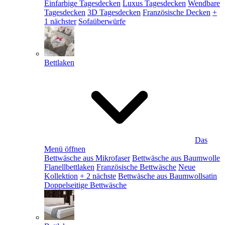
Einfarbige Tagesdecken
Luxus Tagesdecken
Wendbare
Tagesdecken
3D Tagesdecken
Französische Decken
+
1 nächster
Sofaüberwürfe
Bettlaken
Das
Menü öffnen
Bettwäsche aus Mikrofaser
Bettwäsche aus Baumwolle
Flanellbettlaken
Französische Bettwäsche
Neue
Kollektion
+ 2 nächste
Bettwäsche aus Baumwollsatin
Doppelseitige Bettwäsche