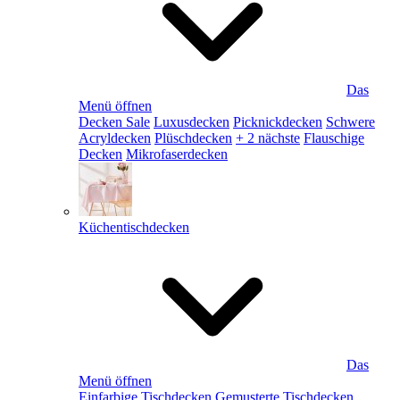
Das
Menü öffnen
Decken Sale
Luxusdecken
Picknickdecken
Schwere
Acryldecken
Plüschdecken
+ 2 nächste
Flauschige
Decken
Mikrofaserdecken
Küchentischdecken
Das
Menü öffnen
Einfarbige Tischdecken
Gemusterte Tischdecken