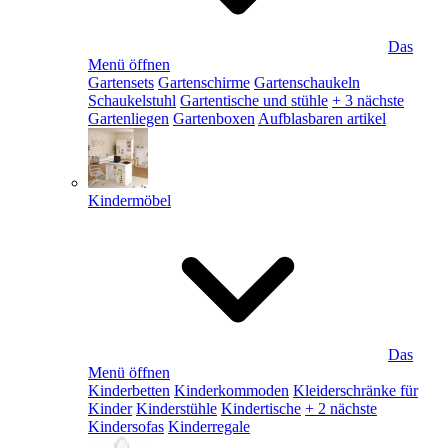
Das
Menü öffnen
Gartensets
Gartenschirme
Gartenschaukeln
Schaukelstuhl
Gartentische und stühle
+ 3 nächste
Gartenliegen
Gartenboxen
Aufblasbaren artikel
Kindermöbel
Das
Menü öffnen
Kinderbetten
Kinderkommoden
Kleiderschränke für
Kinder
Kinderstühle
Kindertische
+ 2 nächste
Kindersofas
Kinderregale