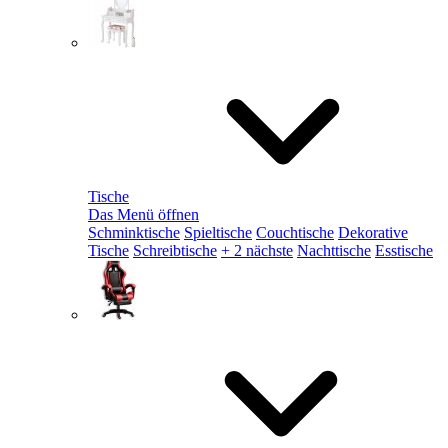
Tische
Das Menü öffnen
Schminktische
Spieltische
Couchtische
Dekorative
Tische
Schreibtische
+ 2 nächste
Nachttische
Esstische