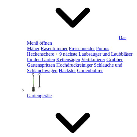
Das
Menü öffnen
Mäher
Rasentrimmer
Freischneider
Pumps
Heckenschere
+ 9 nächste
Laubsauger und Laubbläser
für den Garten
Kettensägen
Vertikutierer
Grubber
Gartenspritzen
Hochdruckreiniger
Schläuche und
Schlauchwagen
Häcksler
Gartenbohrer
Gartengeräte