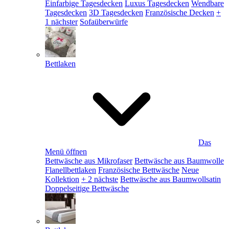
Einfarbige Tagesdecken
Luxus Tagesdecken
Wendbare
Tagesdecken
3D Tagesdecken
Französische Decken
+
1 nächster
Sofaüberwürfe
Bettlaken
Das
Menü öffnen
Bettwäsche aus Mikrofaser
Bettwäsche aus Baumwolle
Flanellbettlaken
Französische Bettwäsche
Neue
Kollektion
+ 2 nächste
Bettwäsche aus Baumwollsatin
Doppelseitige Bettwäsche