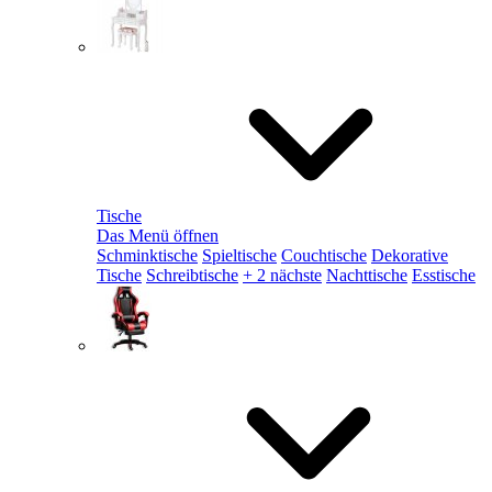
Tische
Das Menü öffnen
Schminktische
Spieltische
Couchtische
Dekorative
Tische
Schreibtische
+ 2 nächste
Nachttische
Esstische