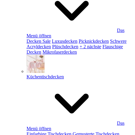
Das
Menü öffnen
Decken Sale
Luxusdecken
Picknickdecken
Schwere
Acryldecken
Plüschdecken
+ 2 nächste
Flauschige
Decken
Mikrofaserdecken
Küchentischdecken
Das
Menü öffnen
Einfarbige Tischdecken
Gemusterte Tischdecken