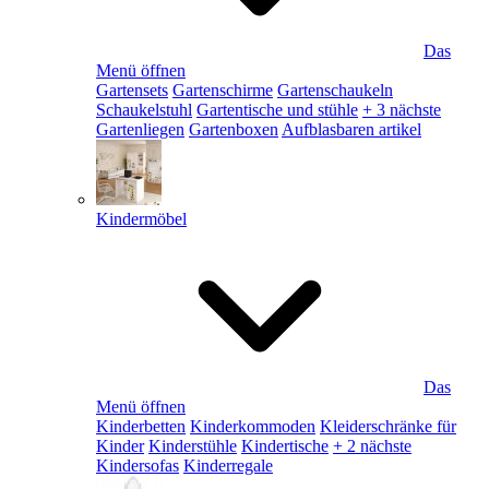
Das
Menü öffnen
Gartensets
Gartenschirme
Gartenschaukeln
Schaukelstuhl
Gartentische und stühle
+ 3 nächste
Gartenliegen
Gartenboxen
Aufblasbaren artikel
Kindermöbel
Das
Menü öffnen
Kinderbetten
Kinderkommoden
Kleiderschränke für
Kinder
Kinderstühle
Kindertische
+ 2 nächste
Kindersofas
Kinderregale