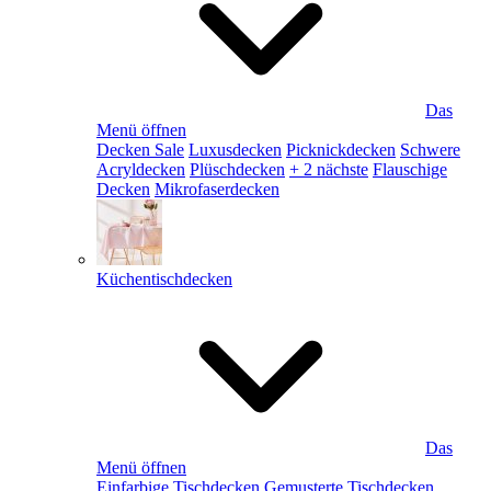
Das
Menü öffnen
Decken Sale
Luxusdecken
Picknickdecken
Schwere
Acryldecken
Plüschdecken
+ 2 nächste
Flauschige
Decken
Mikrofaserdecken
Küchentischdecken
Das
Menü öffnen
Einfarbige Tischdecken
Gemusterte Tischdecken