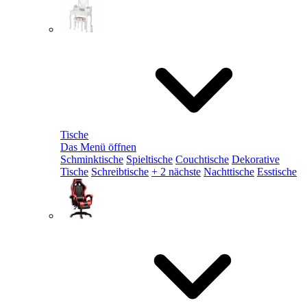
Tische
Das Menü öffnen
Schminktische
Spieltische
Couchtische
Dekorative
Tische
Schreibtische
+ 2 nächste
Nachttische
Esstische