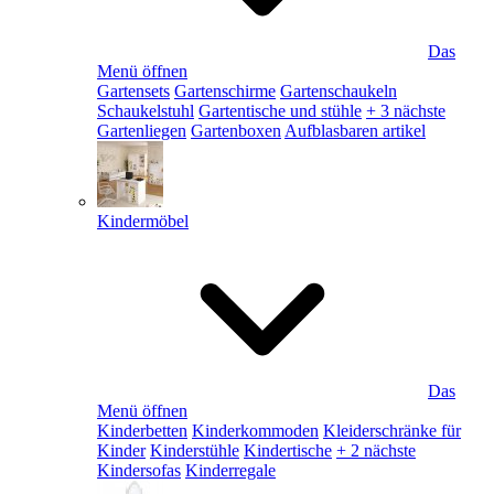
Das
Menü öffnen
Gartensets
Gartenschirme
Gartenschaukeln
Schaukelstuhl
Gartentische und stühle
+ 3 nächste
Gartenliegen
Gartenboxen
Aufblasbaren artikel
Kindermöbel
Das
Menü öffnen
Kinderbetten
Kinderkommoden
Kleiderschränke für
Kinder
Kinderstühle
Kindertische
+ 2 nächste
Kindersofas
Kinderregale