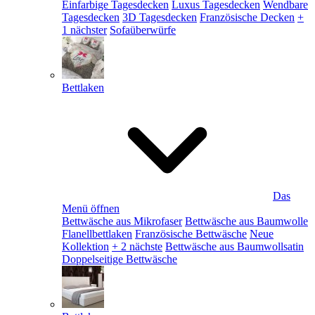
Einfarbige Tagesdecken
Luxus Tagesdecken
Wendbare
Tagesdecken
3D Tagesdecken
Französische Decken
+
1 nächster
Sofaüberwürfe
Bettlaken
Das
Menü öffnen
Bettwäsche aus Mikrofaser
Bettwäsche aus Baumwolle
Flanellbettlaken
Französische Bettwäsche
Neue
Kollektion
+ 2 nächste
Bettwäsche aus Baumwollsatin
Doppelseitige Bettwäsche