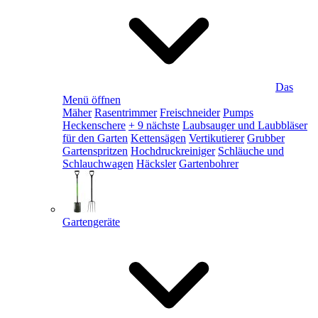
Das
Menü öffnen
Mäher
Rasentrimmer
Freischneider
Pumps
Heckenschere
+ 9 nächste
Laubsauger und Laubbläser
für den Garten
Kettensägen
Vertikutierer
Grubber
Gartenspritzen
Hochdruckreiniger
Schläuche und
Schlauchwagen
Häcksler
Gartenbohrer
Gartengeräte