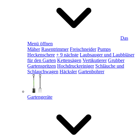
Das
Menü öffnen
Mäher
Rasentrimmer
Freischneider
Pumps
Heckenschere
+ 9 nächste
Laubsauger und Laubbläser
für den Garten
Kettensägen
Vertikutierer
Grubber
Gartenspritzen
Hochdruckreiniger
Schläuche und
Schlauchwagen
Häcksler
Gartenbohrer
Gartengeräte