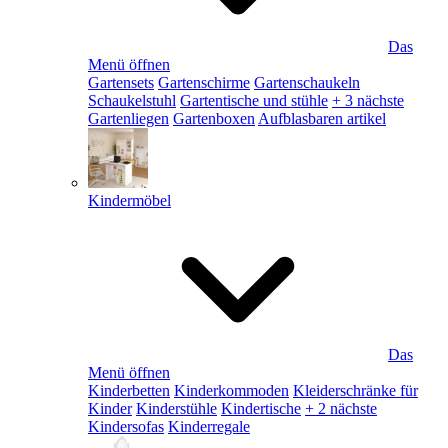
Das
Menü öffnen
Gartensets
Gartenschirme
Gartenschaukeln
Schaukelstuhl
Gartentische und stühle
+ 3 nächste
Gartenliegen
Gartenboxen
Aufblasbaren artikel
Kindermöbel
Das
Menü öffnen
Kinderbetten
Kinderkommoden
Kleiderschränke für
Kinder
Kinderstühle
Kindertische
+ 2 nächste
Kindersofas
Kinderregale