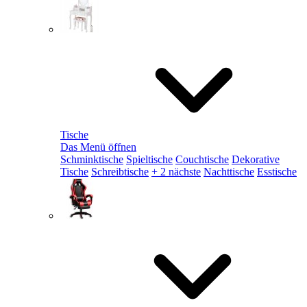
Tische
Das Menü öffnen
Schminktische
Spieltische
Couchtische
Dekorative
Tische
Schreibtische
+ 2 nächste
Nachttische
Esstische