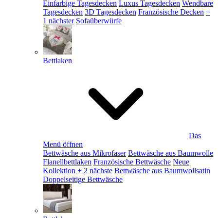
Einfarbige Tagesdecken
Luxus Tagesdecken
Wendbare
Tagesdecken
3D Tagesdecken
Französische Decken
+
1 nächster
Sofaüberwürfe
Bettlaken
Das
Menü öffnen
Bettwäsche aus Mikrofaser
Bettwäsche aus Baumwolle
Flanellbettlaken
Französische Bettwäsche
Neue
Kollektion
+ 2 nächste
Bettwäsche aus Baumwollsatin
Doppelseitige Bettwäsche