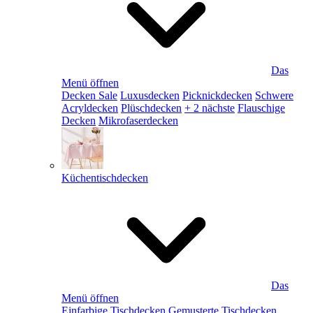
Das
Menü öffnen
Decken Sale
Luxusdecken
Picknickdecken
Schwere
Acryldecken
Plüschdecken
+ 2 nächste
Flauschige
Decken
Mikrofaserdecken
Küchentischdecken
Das
Menü öffnen
Einfarbige Tischdecken
Gemusterte Tischdecken