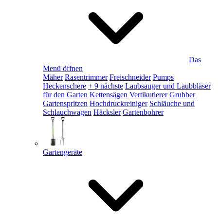
Das
Menü öffnen
Mäher
Rasentrimmer
Freischneider
Pumps
Heckenschere
+ 9 nächste
Laubsauger und Laubbläser
für den Garten
Kettensägen
Vertikutierer
Grubber
Gartenspritzen
Hochdruckreiniger
Schläuche und
Schlauchwagen
Häcksler
Gartenbohrer
Gartengeräte