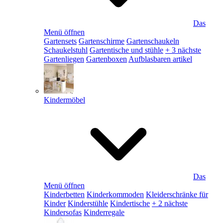
Das
Menü öffnen
Gartensets
Gartenschirme
Gartenschaukeln
Schaukelstuhl
Gartentische und stühle
+ 3 nächste
Gartenliegen
Gartenboxen
Aufblasbaren artikel
Kindermöbel
Das
Menü öffnen
Kinderbetten
Kinderkommoden
Kleiderschränke für
Kinder
Kinderstühle
Kindertische
+ 2 nächste
Kindersofas
Kinderregale