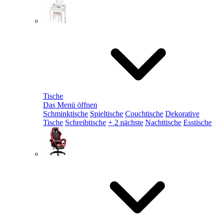
Tische
Das Menü öffnen
Schminktische
Spieltische
Couchtische
Dekorative
Tische
Schreibtische
+ 2 nächste
Nachttische
Esstische