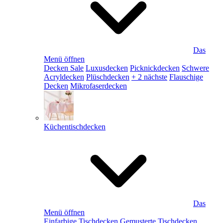
Das
Menü öffnen
Decken Sale
Luxusdecken
Picknickdecken
Schwere
Acryldecken
Plüschdecken
+ 2 nächste
Flauschige
Decken
Mikrofaserdecken
Küchentischdecken
Das
Menü öffnen
Einfarbige Tischdecken
Gemusterte Tischdecken