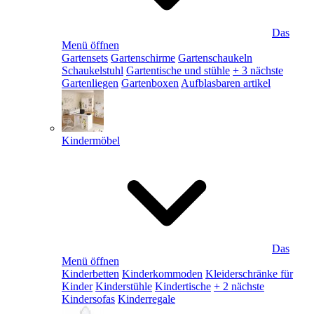
Das
Menü öffnen
Gartensets
Gartenschirme
Gartenschaukeln
Schaukelstuhl
Gartentische und stühle
+ 3 nächste
Gartenliegen
Gartenboxen
Aufblasbaren artikel
Kindermöbel
Das
Menü öffnen
Kinderbetten
Kinderkommoden
Kleiderschränke für
Kinder
Kinderstühle
Kindertische
+ 2 nächste
Kindersofas
Kinderregale