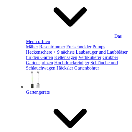
Das
Menü öffnen
Mäher
Rasentrimmer
Freischneider
Pumps
Heckenschere
+ 9 nächste
Laubsauger und Laubbläser
für den Garten
Kettensägen
Vertikutierer
Grubber
Gartenspritzen
Hochdruckreiniger
Schläuche und
Schlauchwagen
Häcksler
Gartenbohrer
Gartengeräte