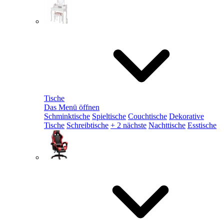
Tische
Das Menü öffnen
Schminktische
Spieltische
Couchtische
Dekorative
Tische
Schreibtische
+ 2 nächste
Nachttische
Esstische