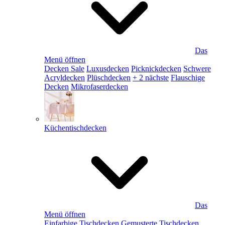
Das
Menü öffnen
Decken Sale
Luxusdecken
Picknickdecken
Schwere
Acryldecken
Plüschdecken
+ 2 nächste
Flauschige
Decken
Mikrofaserdecken
Küchentischdecken
Das
Menü öffnen
Einfarbige Tischdecken
Gemusterte Tischdecken