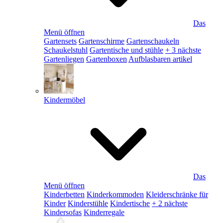
Das
Menü öffnen
Gartensets
Gartenschirme
Gartenschaukeln
Schaukelstuhl
Gartentische und stühle
+ 3 nächste
Gartenliegen
Gartenboxen
Aufblasbaren artikel
Kindermöbel
Das
Menü öffnen
Kinderbetten
Kinderkommoden
Kleiderschränke für
Kinder
Kinderstühle
Kindertische
+ 2 nächste
Kindersofas
Kinderregale