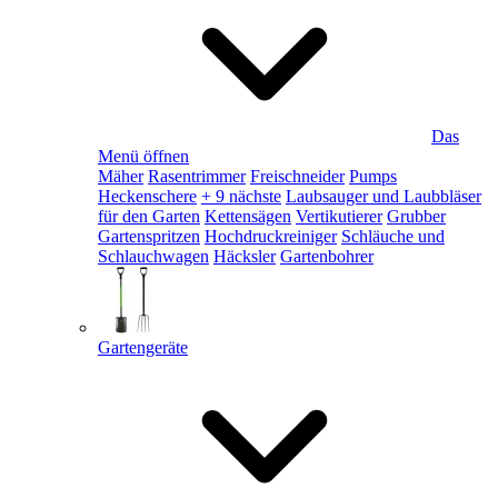
Das
Menü öffnen
Mäher
Rasentrimmer
Freischneider
Pumps
Heckenschere
+ 9 nächste
Laubsauger und Laubbläser
für den Garten
Kettensägen
Vertikutierer
Grubber
Gartenspritzen
Hochdruckreiniger
Schläuche und
Schlauchwagen
Häcksler
Gartenbohrer
Gartengeräte