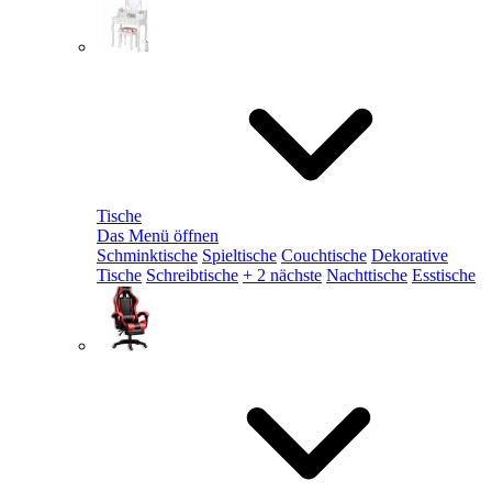
Tische
Das Menü öffnen
Schminktische
Spieltische
Couchtische
Dekorative
Tische
Schreibtische
+ 2 nächste
Nachttische
Esstische