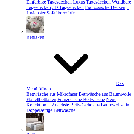
Einfarbige Tagesdecken
Luxus Tagesdecken
Wendbare
Tagesdecken
3D Tagesdecken
Französische Decken
+
1 nächster
Sofaüberwürfe
Bettlaken
Das
Menü öffnen
Bettwäsche aus Mikrofaser
Bettwäsche aus Baumwolle
Flanellbettlaken
Französische Bettwäsche
Neue
Kollektion
+ 2 nächste
Bettwäsche aus Baumwollsatin
Doppelseitige Bettwäsche