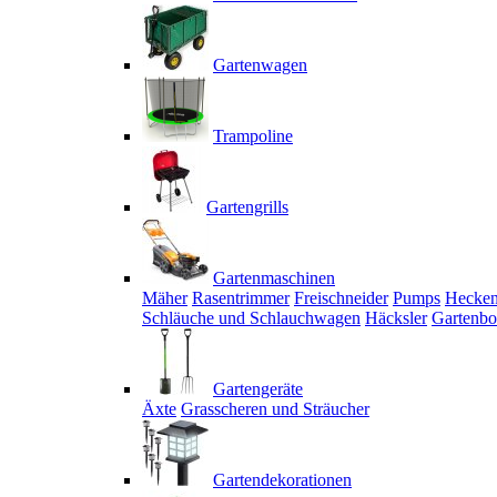
Gartenwagen
Trampoline
Gartengrills
Gartenmaschinen
Mäher
Rasentrimmer
Freischneider
Pumps
Hecken
Schläuche und Schlauchwagen
Häcksler
Gartenbo
Gartengeräte
Äxte
Grasscheren und Sträucher
Gartendekorationen