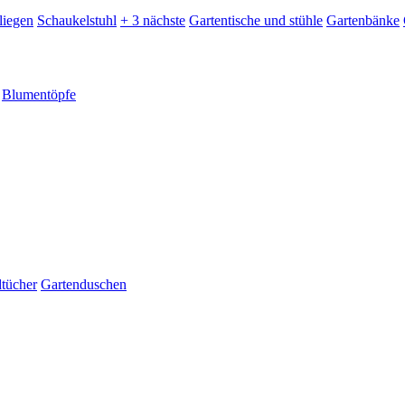
liegen
Schaukelstuhl
+ 3 nächste
Gartentische und stühle
Gartenbänke
Blumentöpfe
dtücher
Gartenduschen