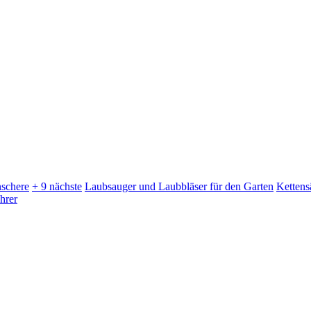
schere
+ 9 nächste
Laubsauger und Laubbläser für den Garten
Kettens
hrer