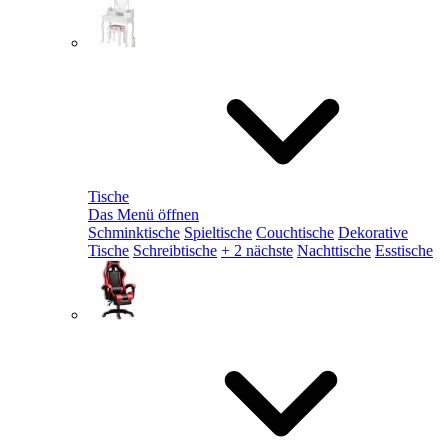
Tische
Das Menü öffnen
Schminktische
Spieltische
Couchtische
Dekorative
Tische
Schreibtische
+ 2 nächste
Nachttische
Esstische