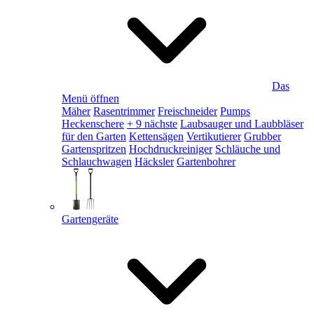
Das
Menü öffnen
Mäher
Rasentrimmer
Freischneider
Pumps
Heckenschere
+ 9 nächste
Laubsauger und Laubbläser
für den Garten
Kettensägen
Vertikutierer
Grubber
Gartenspritzen
Hochdruckreiniger
Schläuche und
Schlauchwagen
Häcksler
Gartenbohrer
Gartengeräte