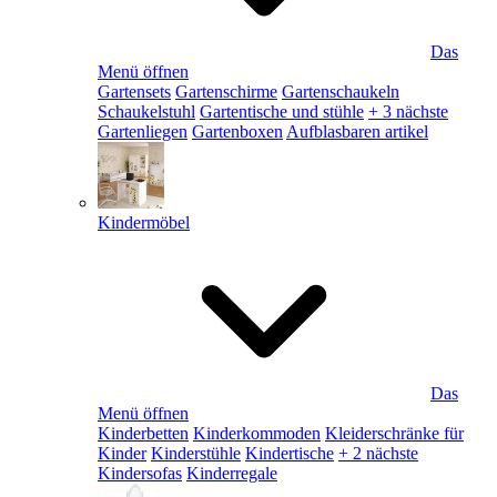
Das
Menü öffnen
Gartensets
Gartenschirme
Gartenschaukeln
Schaukelstuhl
Gartentische und stühle
+ 3 nächste
Gartenliegen
Gartenboxen
Aufblasbaren artikel
Kindermöbel
Das
Menü öffnen
Kinderbetten
Kinderkommoden
Kleiderschränke für
Kinder
Kinderstühle
Kindertische
+ 2 nächste
Kindersofas
Kinderregale