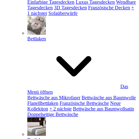
Einfarbige Tagesdecken
Luxus Tagesdecken
Wendbare
Tagesdecken
3D Tagesdecken
Französische Decken
+
1 nächster
Sofaüberwürfe
Bettlaken
Das
Menü öffnen
Bettwäsche aus Mikrofaser
Bettwäsche aus Baumwolle
Flanellbettlaken
Französische Bettwäsche
Neue
Kollektion
+ 2 nächste
Bettwäsche aus Baumwollsatin
Doppelseitige Bettwäsche