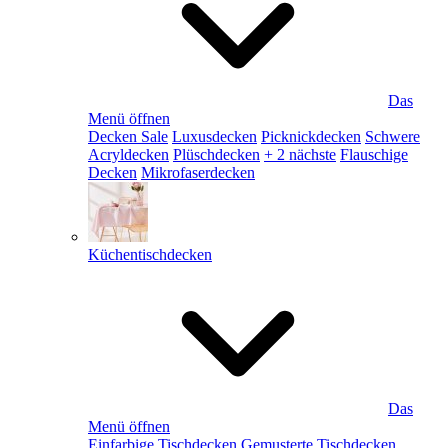
Das
Menü öffnen
Decken Sale
Luxusdecken
Picknickdecken
Schwere
Acryldecken
Plüschdecken
+ 2 nächste
Flauschige
Decken
Mikrofaserdecken
Küchentischdecken
Das
Menü öffnen
Einfarbige Tischdecken
Gemusterte Tischdecken