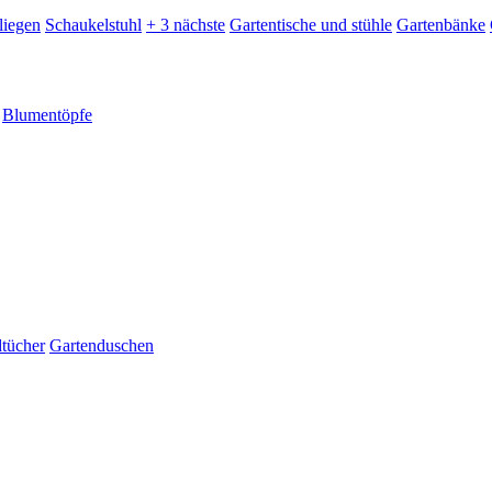
liegen
Schaukelstuhl
+ 3 nächste
Gartentische und stühle
Gartenbänke
Blumentöpfe
dtücher
Gartenduschen