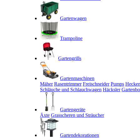
Gartenwagen
Trampoline
Gartengrills
Gartenmaschinen
Mäher
Rasentrimmer
Freischneider
Pumps
Hecken
Schläuche und Schlauchwagen
Häcksler
Gartenbo
Gartengeräte
Äxte
Grasscheren und Sträucher
Gartendekorationen