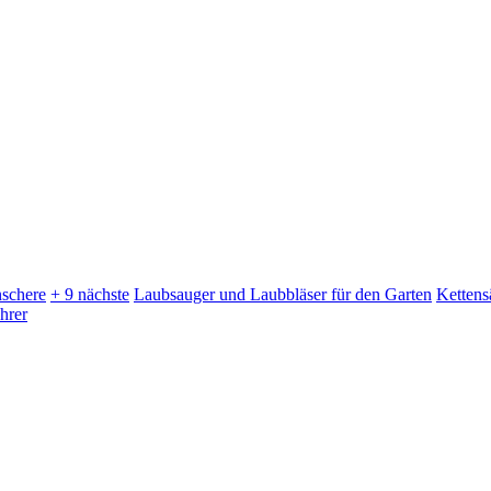
schere
+ 9 nächste
Laubsauger und Laubbläser für den Garten
Kettens
hrer