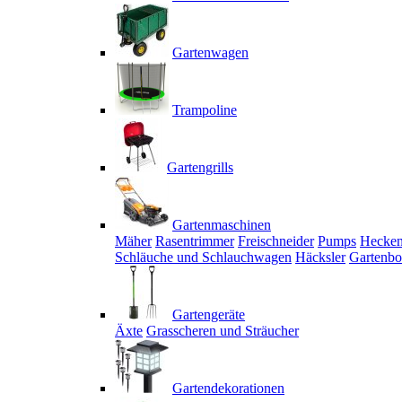
Gartenwagen
Trampoline
Gartengrills
Gartenmaschinen
Mäher
Rasentrimmer
Freischneider
Pumps
Hecken
Schläuche und Schlauchwagen
Häcksler
Gartenbo
Gartengeräte
Äxte
Grasscheren und Sträucher
Gartendekorationen