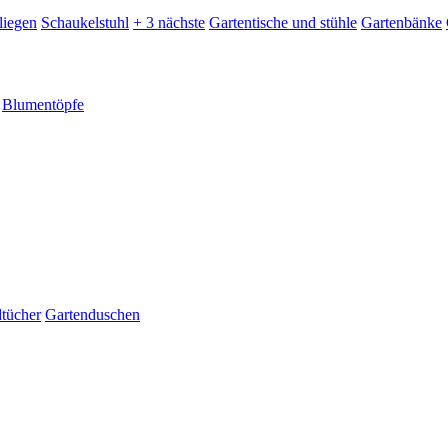
liegen
Schaukelstuhl
+ 3 nächste
Gartentische und stühle
Gartenbänke
Blumentöpfe
dtücher
Gartenduschen