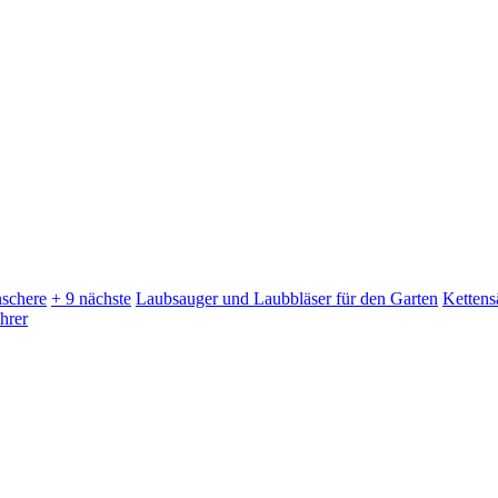
schere
+ 9 nächste
Laubsauger und Laubbläser für den Garten
Kettens
hrer