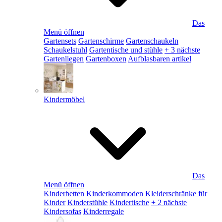
Das
Menü öffnen
Gartensets
Gartenschirme
Gartenschaukeln
Schaukelstuhl
Gartentische und stühle
+ 3 nächste
Gartenliegen
Gartenboxen
Aufblasbaren artikel
Kindermöbel
Das
Menü öffnen
Kinderbetten
Kinderkommoden
Kleiderschränke für
Kinder
Kinderstühle
Kindertische
+ 2 nächste
Kindersofas
Kinderregale