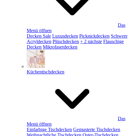
Das
Menü öffnen
Decken Sale
Luxusdecken
Picknickdecken
Schwere
Acryldecken
Plüschdecken
+ 2 nächste
Flauschige
Decken
Mikrofaserdecken
Küchentischdecken
Das
Menü öffnen
Einfarbige Tischdecken
Gemusterte Tischdecken
Weihnachtliche Tischdecken
Oster-Tischdecken