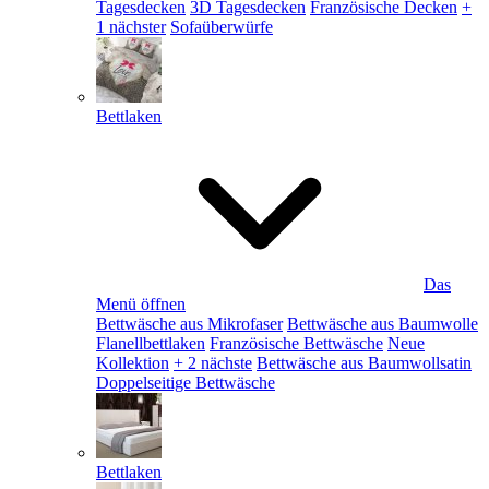
Tagesdecken
3D Tagesdecken
Französische Decken
+
1 nächster
Sofaüberwürfe
Bettlaken
Das
Menü öffnen
Bettwäsche aus Mikrofaser
Bettwäsche aus Baumwolle
Flanellbettlaken
Französische Bettwäsche
Neue
Kollektion
+ 2 nächste
Bettwäsche aus Baumwollsatin
Doppelseitige Bettwäsche
Bettlaken