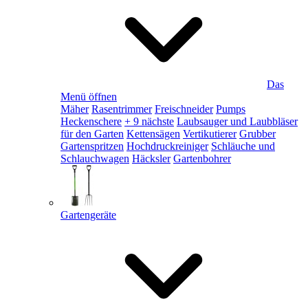
Das
Menü öffnen
Mäher
Rasentrimmer
Freischneider
Pumps
Heckenschere
+ 9 nächste
Laubsauger und Laubbläser
für den Garten
Kettensägen
Vertikutierer
Grubber
Gartenspritzen
Hochdruckreiniger
Schläuche und
Schlauchwagen
Häcksler
Gartenbohrer
Gartengeräte