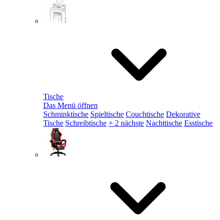
Tische
Das Menü öffnen
Schminktische
Spieltische
Couchtische
Dekorative
Tische
Schreibtische
+ 2 nächste
Nachttische
Esstische