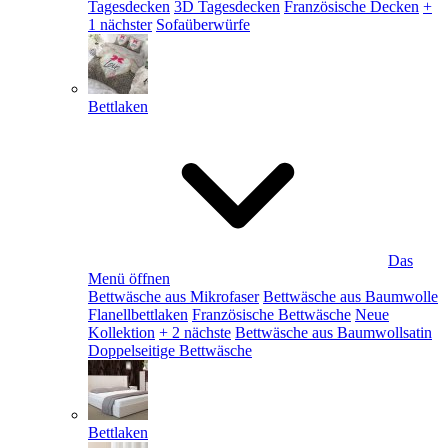
Tagesdecken
3D Tagesdecken
Französische Decken
+
1 nächster
Sofaüberwürfe
Bettlaken
Das
Menü öffnen
Bettwäsche aus Mikrofaser
Bettwäsche aus Baumwolle
Flanellbettlaken
Französische Bettwäsche
Neue
Kollektion
+ 2 nächste
Bettwäsche aus Baumwollsatin
Doppelseitige Bettwäsche
Bettlaken