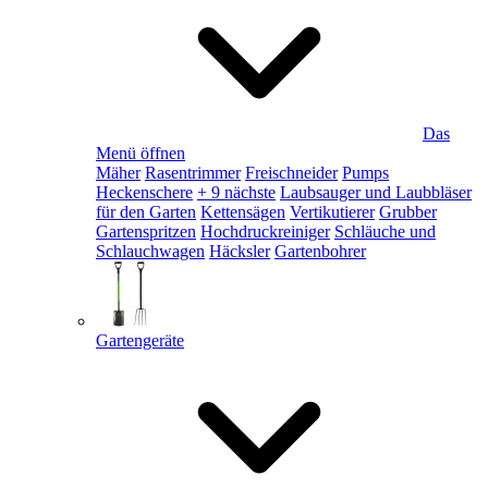
Das
Menü öffnen
Mäher
Rasentrimmer
Freischneider
Pumps
Heckenschere
+ 9 nächste
Laubsauger und Laubbläser
für den Garten
Kettensägen
Vertikutierer
Grubber
Gartenspritzen
Hochdruckreiniger
Schläuche und
Schlauchwagen
Häcksler
Gartenbohrer
Gartengeräte