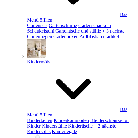
Das
Menü öffnen
Gartensets
Gartenschirme
Gartenschaukeln
Schaukelstuhl
Gartentische und stühle
+ 3 nächste
Gartenliegen
Gartenboxen
Aufblasbaren artikel
Kindermöbel
Das
Menü öffnen
Kinderbetten
Kinderkommoden
Kleiderschränke für
Kinder
Kinderstühle
Kindertische
+ 2 nächste
Kindersofas
Kinderregale