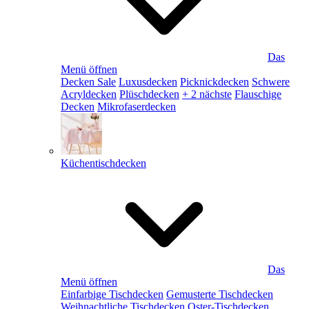
Das
Menü öffnen
Decken Sale
Luxusdecken
Picknickdecken
Schwere
Acryldecken
Plüschdecken
+ 2 nächste
Flauschige
Decken
Mikrofaserdecken
Küchentischdecken
Das
Menü öffnen
Einfarbige Tischdecken
Gemusterte Tischdecken
Weihnachtliche Tischdecken
Oster-Tischdecken