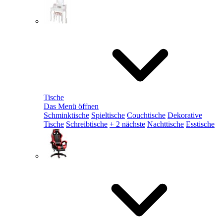
Tische
Das Menü öffnen
Schminktische
Spieltische
Couchtische
Dekorative
Tische
Schreibtische
+ 2 nächste
Nachttische
Esstische