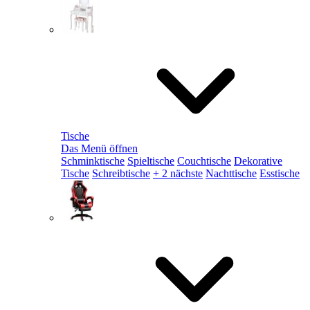
Tische
Das Menü öffnen
Schminktische
Spieltische
Couchtische
Dekorative
Tische
Schreibtische
+ 2 nächste
Nachttische
Esstische