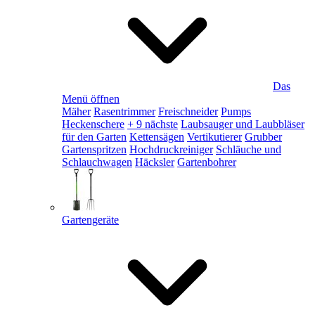
Das
Menü öffnen
Mäher
Rasentrimmer
Freischneider
Pumps
Heckenschere
+ 9 nächste
Laubsauger und Laubbläser
für den Garten
Kettensägen
Vertikutierer
Grubber
Gartenspritzen
Hochdruckreiniger
Schläuche und
Schlauchwagen
Häcksler
Gartenbohrer
Gartengeräte