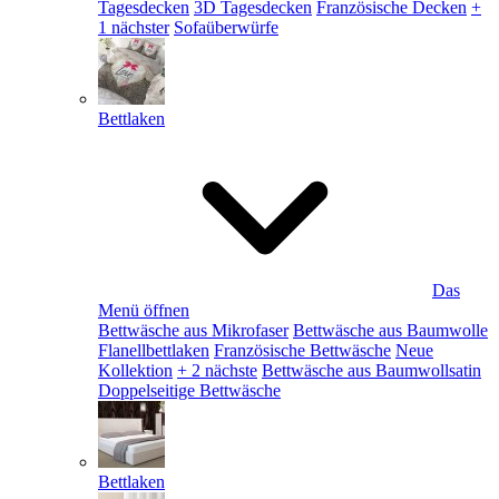
Tagesdecken
3D Tagesdecken
Französische Decken
+
1 nächster
Sofaüberwürfe
Bettlaken
Das
Menü öffnen
Bettwäsche aus Mikrofaser
Bettwäsche aus Baumwolle
Flanellbettlaken
Französische Bettwäsche
Neue
Kollektion
+ 2 nächste
Bettwäsche aus Baumwollsatin
Doppelseitige Bettwäsche
Bettlaken