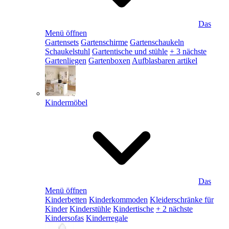
Das
Menü öffnen
Gartensets
Gartenschirme
Gartenschaukeln
Schaukelstuhl
Gartentische und stühle
+ 3 nächste
Gartenliegen
Gartenboxen
Aufblasbaren artikel
Kindermöbel
Das
Menü öffnen
Kinderbetten
Kinderkommoden
Kleiderschränke für
Kinder
Kinderstühle
Kindertische
+ 2 nächste
Kindersofas
Kinderregale