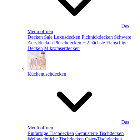
Das
Menü öffnen
Decken Sale
Luxusdecken
Picknickdecken
Schwere
Acryldecken
Plüschdecken
+ 2 nächste
Flauschige
Decken
Mikrofaserdecken
Küchentischdecken
Das
Menü öffnen
Einfarbige Tischdecken
Gemusterte Tischdecken
Weihnachtliche Tischdecken
Oster-Tischdecken