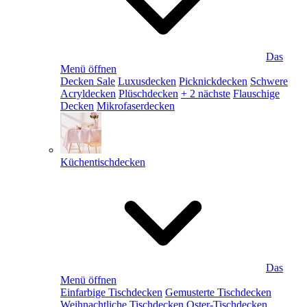
Das
Menü öffnen
Decken Sale
Luxusdecken
Picknickdecken
Schwere
Acryldecken
Plüschdecken
+ 2 nächste
Flauschige
Decken
Mikrofaserdecken
Küchentischdecken
Das
Menü öffnen
Einfarbige Tischdecken
Gemusterte Tischdecken
Weihnachtliche Tischdecken
Oster-Tischdecken