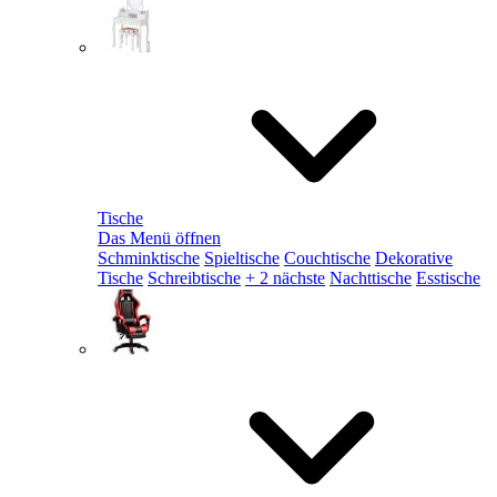
Tische
Das Menü öffnen
Schminktische
Spieltische
Couchtische
Dekorative
Tische
Schreibtische
+ 2 nächste
Nachttische
Esstische