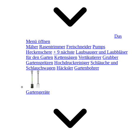
Das
Menü öffnen
Mäher
Rasentrimmer
Freischneider
Pumps
Heckenschere
+ 9 nächste
Laubsauger und Laubbläser
für den Garten
Kettensägen
Vertikutierer
Grubber
Gartenspritzen
Hochdruckreiniger
Schläuche und
Schlauchwagen
Häcksler
Gartenbohrer
Gartengeräte