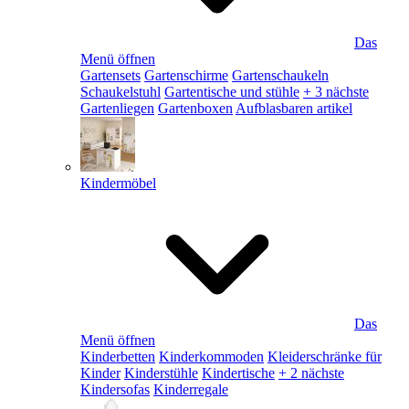
Das
Menü öffnen
Gartensets
Gartenschirme
Gartenschaukeln
Schaukelstuhl
Gartentische und stühle
+ 3 nächste
Gartenliegen
Gartenboxen
Aufblasbaren artikel
Kindermöbel
Das
Menü öffnen
Kinderbetten
Kinderkommoden
Kleiderschränke für
Kinder
Kinderstühle
Kindertische
+ 2 nächste
Kindersofas
Kinderregale