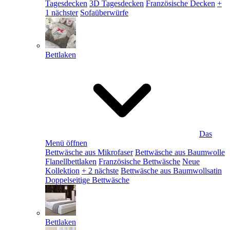
Tagesdecken
3D Tagesdecken
Französische Decken
+
1 nächster
Sofaüberwürfe
Bettlaken
Das
Menü öffnen
Bettwäsche aus Mikrofaser
Bettwäsche aus Baumwolle
Flanellbettlaken
Französische Bettwäsche
Neue
Kollektion
+ 2 nächste
Bettwäsche aus Baumwollsatin
Doppelseitige Bettwäsche
Bettlaken