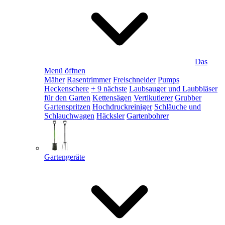
Das
Menü öffnen
Mäher
Rasentrimmer
Freischneider
Pumps
Heckenschere
+ 9 nächste
Laubsauger und Laubbläser
für den Garten
Kettensägen
Vertikutierer
Grubber
Gartenspritzen
Hochdruckreiniger
Schläuche und
Schlauchwagen
Häcksler
Gartenbohrer
Gartengeräte