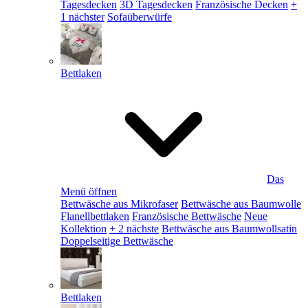
Tagesdecken
3D Tagesdecken
Französische Decken
+
1 nächster
Sofaüberwürfe
Bettlaken
Das
Menü öffnen
Bettwäsche aus Mikrofaser
Bettwäsche aus Baumwolle
Flanellbettlaken
Französische Bettwäsche
Neue
Kollektion
+ 2 nächste
Bettwäsche aus Baumwollsatin
Doppelseitige Bettwäsche
Bettlaken