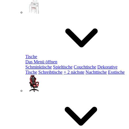
Tische
Das Menü öffnen
Schminktische
Spieltische
Couchtische
Dekorative
Tische
Schreibtische
+ 2 nächste
Nachttische
Esstische