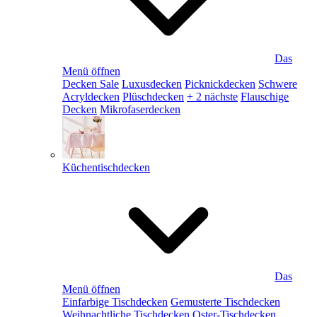
Das
Menü öffnen
Decken Sale
Luxusdecken
Picknickdecken
Schwere
Acryldecken
Plüschdecken
+ 2 nächste
Flauschige
Decken
Mikrofaserdecken
Küchentischdecken
Das
Menü öffnen
Einfarbige Tischdecken
Gemusterte Tischdecken
Weihnachtliche Tischdecken
Oster-Tischdecken