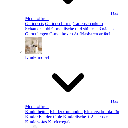
Das
Menü öffnen
Gartensets
Gartenschirme
Gartenschaukeln
Schaukelstuhl
Gartentische und stühle
+ 3 nächste
Gartenliegen
Gartenboxen
Aufblasbaren artikel
Kindermöbel
Das
Menü öffnen
Kinderbetten
Kinderkommoden
Kleiderschränke für
Kinder
Kinderstühle
Kindertische
+ 2 nächste
Kindersofas
Kinderregale