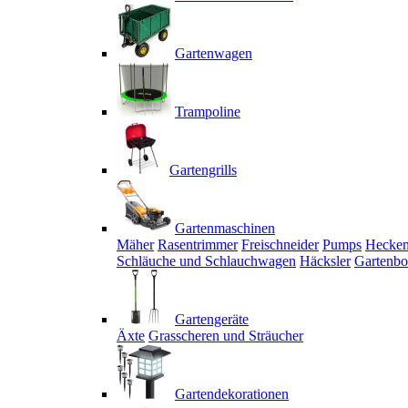
Gartenwagen
Trampoline
Gartengrills
Gartenmaschinen
Mäher
Rasentrimmer
Freischneider
Pumps
Hecken
Schläuche und Schlauchwagen
Häcksler
Gartenbo
Gartengeräte
Äxte
Grasscheren und Sträucher
Gartendekorationen