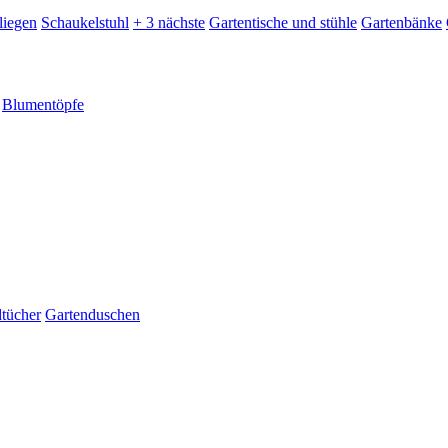
liegen
Schaukelstuhl
+ 3 nächste
Gartentische und stühle
Gartenbänke
Blumentöpfe
dtücher
Gartenduschen