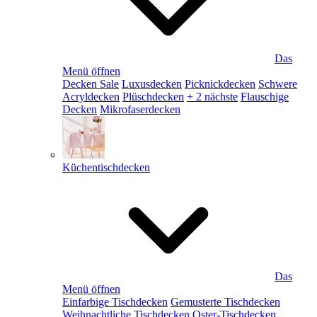
Das
Menü öffnen
Decken Sale
Luxusdecken
Picknickdecken
Schwere
Acryldecken
Plüschdecken
+ 2 nächste
Flauschige
Decken
Mikrofaserdecken
Küchentischdecken
Das
Menü öffnen
Einfarbige Tischdecken
Gemusterte Tischdecken
Weihnachtliche Tischdecken
Oster-Tischdecken