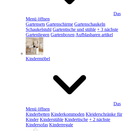
Das
Menü öffnen
Gartensets
Gartenschirme
Gartenschaukeln
Schaukelstuhl
Gartentische und stühle
+ 3 nächste
Gartenliegen
Gartenboxen
Aufblasbaren artikel
Kindermöbel
Das
Menü öffnen
Kinderbetten
Kinderkommoden
Kleiderschränke für
Kinder
Kinderstühle
Kindertische
+ 2 nächste
Kindersofas
Kinderregale