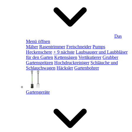
Das
Menü öffnen
Mäher
Rasentrimmer
Freischneider
Pumps
Heckenschere
+ 9 nächste
Laubsauger und Laubbläser
für den Garten
Kettensägen
Vertikutierer
Grubber
Gartenspritzen
Hochdruckreiniger
Schläuche und
Schlauchwagen
Häcksler
Gartenbohrer
Gartengeräte