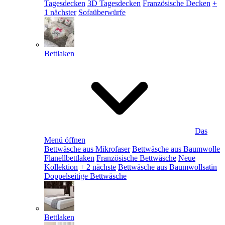
Tagesdecken
3D Tagesdecken
Französische Decken
+
1 nächster
Sofaüberwürfe
Bettlaken
Das
Menü öffnen
Bettwäsche aus Mikrofaser
Bettwäsche aus Baumwolle
Flanellbettlaken
Französische Bettwäsche
Neue
Kollektion
+ 2 nächste
Bettwäsche aus Baumwollsatin
Doppelseitige Bettwäsche
Bettlaken