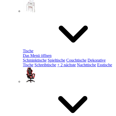
Tische
Das Menü öffnen
Schminktische
Spieltische
Couchtische
Dekorative
Tische
Schreibtische
+ 2 nächste
Nachttische
Esstische