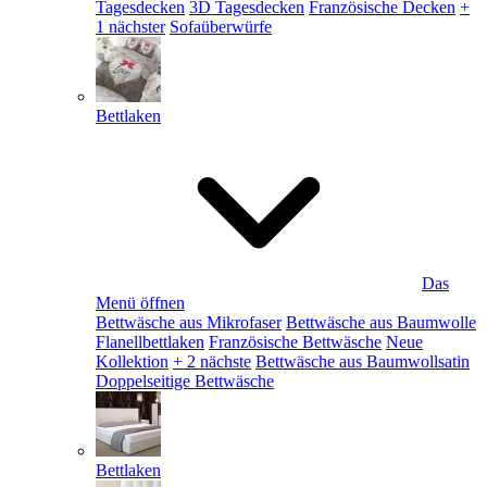
Tagesdecken
3D Tagesdecken
Französische Decken
+
1 nächster
Sofaüberwürfe
Bettlaken
Das
Menü öffnen
Bettwäsche aus Mikrofaser
Bettwäsche aus Baumwolle
Flanellbettlaken
Französische Bettwäsche
Neue
Kollektion
+ 2 nächste
Bettwäsche aus Baumwollsatin
Doppelseitige Bettwäsche
Bettlaken