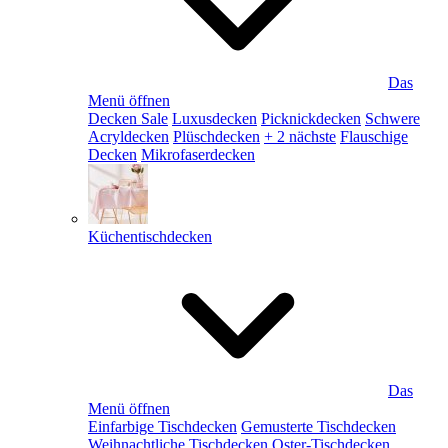
Das
Menü öffnen
Decken Sale
Luxusdecken
Picknickdecken
Schwere
Acryldecken
Plüschdecken
+ 2 nächste
Flauschige
Decken
Mikrofaserdecken
Küchentischdecken
Das
Menü öffnen
Einfarbige Tischdecken
Gemusterte Tischdecken
Weihnachtliche Tischdecken
Oster-Tischdecken