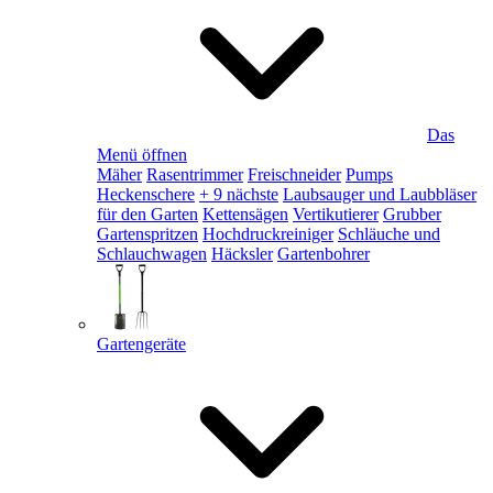
Das
Menü öffnen
Mäher
Rasentrimmer
Freischneider
Pumps
Heckenschere
+ 9 nächste
Laubsauger und Laubbläser
für den Garten
Kettensägen
Vertikutierer
Grubber
Gartenspritzen
Hochdruckreiniger
Schläuche und
Schlauchwagen
Häcksler
Gartenbohrer
Gartengeräte