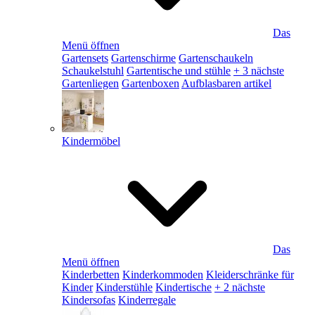
Das
Menü öffnen
Gartensets
Gartenschirme
Gartenschaukeln
Schaukelstuhl
Gartentische und stühle
+ 3 nächste
Gartenliegen
Gartenboxen
Aufblasbaren artikel
Kindermöbel
Das
Menü öffnen
Kinderbetten
Kinderkommoden
Kleiderschränke für
Kinder
Kinderstühle
Kindertische
+ 2 nächste
Kindersofas
Kinderregale