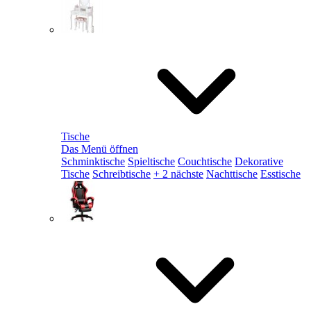
Tische
Das Menü öffnen
Schminktische
Spieltische
Couchtische
Dekorative
Tische
Schreibtische
+ 2 nächste
Nachttische
Esstische