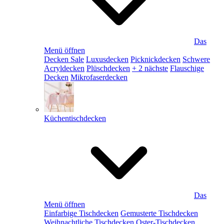
Das
Menü öffnen
Decken Sale
Luxusdecken
Picknickdecken
Schwere
Acryldecken
Plüschdecken
+ 2 nächste
Flauschige
Decken
Mikrofaserdecken
Küchentischdecken
Das
Menü öffnen
Einfarbige Tischdecken
Gemusterte Tischdecken
Weihnachtliche Tischdecken
Oster-Tischdecken