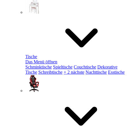
Tische
Das Menü öffnen
Schminktische
Spieltische
Couchtische
Dekorative
Tische
Schreibtische
+ 2 nächste
Nachttische
Esstische