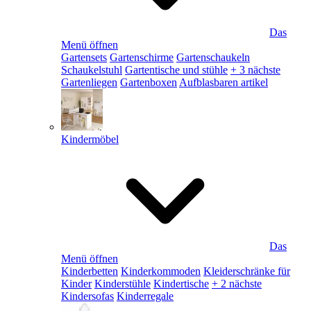
Das
Menü öffnen
Gartensets
Gartenschirme
Gartenschaukeln
Schaukelstuhl
Gartentische und stühle
+ 3 nächste
Gartenliegen
Gartenboxen
Aufblasbaren artikel
Kindermöbel
Das
Menü öffnen
Kinderbetten
Kinderkommoden
Kleiderschränke für
Kinder
Kinderstühle
Kindertische
+ 2 nächste
Kindersofas
Kinderregale