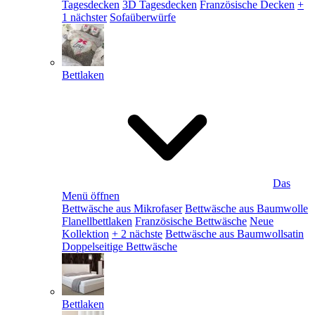
Tagesdecken
3D Tagesdecken
Französische Decken
+
1 nächster
Sofaüberwürfe
Bettlaken
Das
Menü öffnen
Bettwäsche aus Mikrofaser
Bettwäsche aus Baumwolle
Flanellbettlaken
Französische Bettwäsche
Neue
Kollektion
+ 2 nächste
Bettwäsche aus Baumwollsatin
Doppelseitige Bettwäsche
Bettlaken