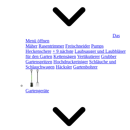
Das
Menü öffnen
Mäher
Rasentrimmer
Freischneider
Pumps
Heckenschere
+ 9 nächste
Laubsauger und Laubbläser
für den Garten
Kettensägen
Vertikutierer
Grubber
Gartenspritzen
Hochdruckreiniger
Schläuche und
Schlauchwagen
Häcksler
Gartenbohrer
Gartengeräte