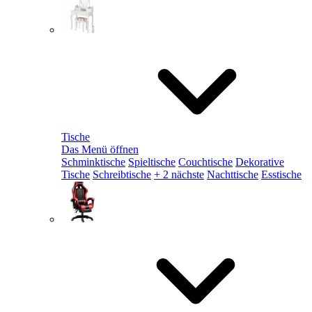
Tische
Das Menü öffnen
Schminktische
Spieltische
Couchtische
Dekorative
Tische
Schreibtische
+ 2 nächste
Nachttische
Esstische