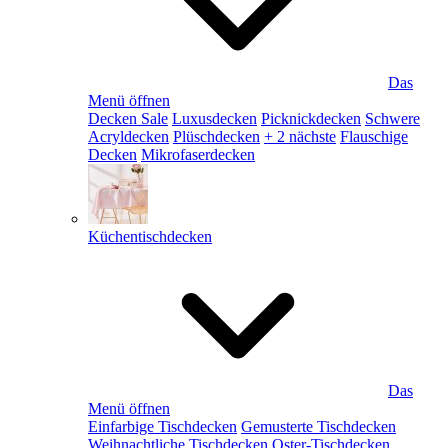
Das
Menü öffnen
Decken Sale
Luxusdecken
Picknickdecken
Schwere
Acryldecken
Plüschdecken
+ 2 nächste
Flauschige
Decken
Mikrofaserdecken
Küchentischdecken
Das
Menü öffnen
Einfarbige Tischdecken
Gemusterte Tischdecken
Weihnachtliche Tischdecken
Oster-Tischdecken