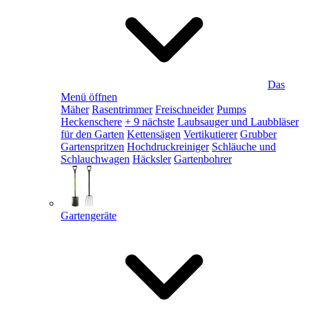
Das
Menü öffnen
Mäher
Rasentrimmer
Freischneider
Pumps
Heckenschere
+ 9 nächste
Laubsauger und Laubbläser
für den Garten
Kettensägen
Vertikutierer
Grubber
Gartenspritzen
Hochdruckreiniger
Schläuche und
Schlauchwagen
Häcksler
Gartenbohrer
Gartengeräte