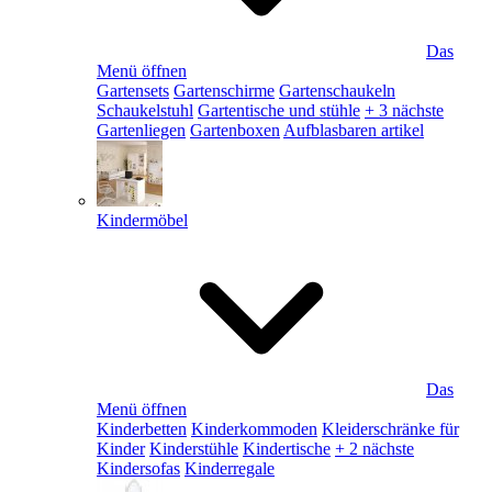
Das
Menü öffnen
Gartensets
Gartenschirme
Gartenschaukeln
Schaukelstuhl
Gartentische und stühle
+ 3 nächste
Gartenliegen
Gartenboxen
Aufblasbaren artikel
Kindermöbel
Das
Menü öffnen
Kinderbetten
Kinderkommoden
Kleiderschränke für
Kinder
Kinderstühle
Kindertische
+ 2 nächste
Kindersofas
Kinderregale