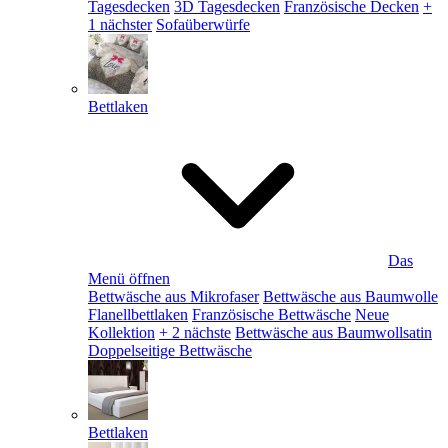
Tagesdecken
3D Tagesdecken
Französische Decken
+
1 nächster
Sofaüberwürfe
Bettlaken
Das
Menü öffnen
Bettwäsche aus Mikrofaser
Bettwäsche aus Baumwolle
Flanellbettlaken
Französische Bettwäsche
Neue
Kollektion
+ 2 nächste
Bettwäsche aus Baumwollsatin
Doppelseitige Bettwäsche
Bettlaken