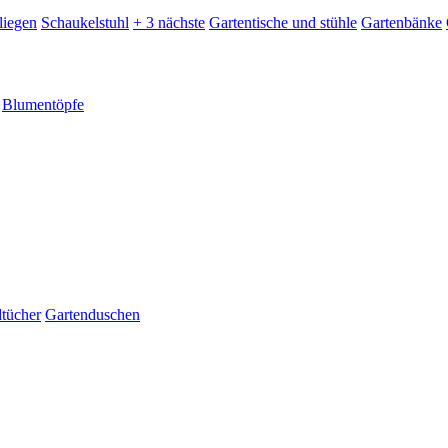
liegen
Schaukelstuhl
+ 3 nächste
Gartentische und stühle
Gartenbänke
Blumentöpfe
dtücher
Gartenduschen