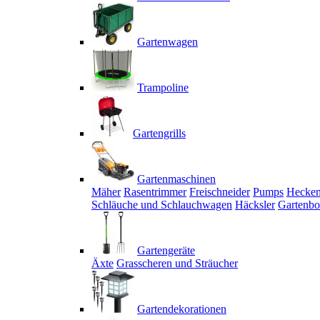
Gartenwagen
Trampoline
Gartengrills
Gartenmaschinen
Mäher
Rasentrimmer
Freischneider
Pumps
Hecken
Schläuche und Schlauchwagen
Häcksler
Gartenbo
Gartengeräte
Äxte
Grasscheren und Sträucher
Gartendekorationen