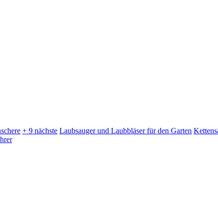
schere
+ 9 nächste
Laubsauger und Laubbläser für den Garten
Kettens
hrer