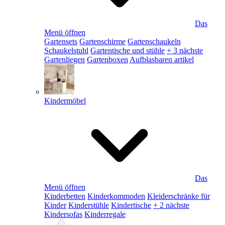
Das
Menü öffnen
Gartensets
Gartenschirme
Gartenschaukeln
Schaukelstuhl
Gartentische und stühle
+ 3 nächste
Gartenliegen
Gartenboxen
Aufblasbaren artikel
Kindermöbel
Das
Menü öffnen
Kinderbetten
Kinderkommoden
Kleiderschränke für
Kinder
Kinderstühle
Kindertische
+ 2 nächste
Kindersofas
Kinderregale