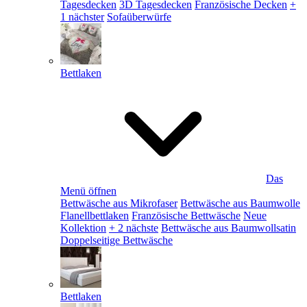
Tagesdecken
3D Tagesdecken
Französische Decken
+
1 nächster
Sofaüberwürfe
Bettlaken
Das
Menü öffnen
Bettwäsche aus Mikrofaser
Bettwäsche aus Baumwolle
Flanellbettlaken
Französische Bettwäsche
Neue
Kollektion
+ 2 nächste
Bettwäsche aus Baumwollsatin
Doppelseitige Bettwäsche
Bettlaken