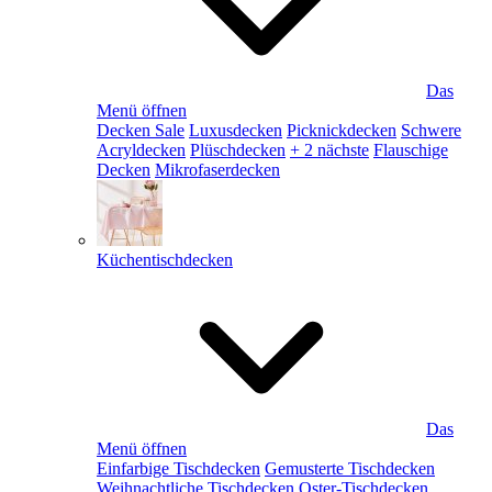
Das
Menü öffnen
Decken Sale
Luxusdecken
Picknickdecken
Schwere
Acryldecken
Plüschdecken
+ 2 nächste
Flauschige
Decken
Mikrofaserdecken
Küchentischdecken
Das
Menü öffnen
Einfarbige Tischdecken
Gemusterte Tischdecken
Weihnachtliche Tischdecken
Oster-Tischdecken