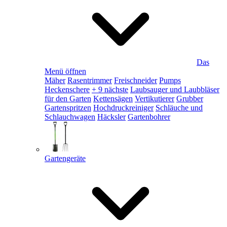
Das
Menü öffnen
Mäher
Rasentrimmer
Freischneider
Pumps
Heckenschere
+ 9 nächste
Laubsauger und Laubbläser
für den Garten
Kettensägen
Vertikutierer
Grubber
Gartenspritzen
Hochdruckreiniger
Schläuche und
Schlauchwagen
Häcksler
Gartenbohrer
Gartengeräte