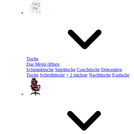
Tische
Das Menü öffnen
Schminktische
Spieltische
Couchtische
Dekorative
Tische
Schreibtische
+ 2 nächste
Nachttische
Esstische