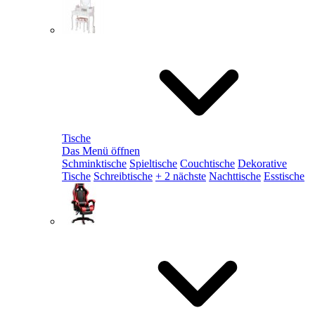
Tische
Das Menü öffnen
Schminktische
Spieltische
Couchtische
Dekorative
Tische
Schreibtische
+ 2 nächste
Nachttische
Esstische