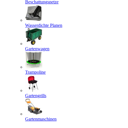
Beschattungsnetze
Wasserdichte Planen
Gartenwagen
Trampoline
Gartengrills
Gartenmaschinen