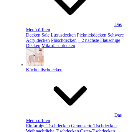
Das
Menü öffnen
Decken Sale
Luxusdecken
Picknickdecken
Schwere
Acryldecken
Plüschdecken
+ 2 nächste
Flauschige
Decken
Mikrofaserdecken
Küchentischdecken
Das
Menü öffnen
Einfarbige Tischdecken
Gemusterte Tischdecken
Weihnachtliche Tischdecken
Oster-Tischdecken