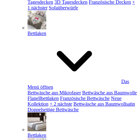
Tagesdecken
3D Tagesdecken
Französische Decken
+
1 nächster
Sofaüberwürfe
Bettlaken
Das
Menü öffnen
Bettwäsche aus Mikrofaser
Bettwäsche aus Baumwolle
Flanellbettlaken
Französische Bettwäsche
Neue
Kollektion
+ 2 nächste
Bettwäsche aus Baumwollsatin
Doppelseitige Bettwäsche
Bettlaken