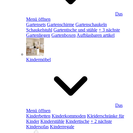
Das
Menü öffnen
Gartensets
Gartenschirme
Gartenschaukeln
Schaukelstuhl
Gartentische und stühle
+ 3 nächste
Gartenliegen
Gartenboxen
Aufblasbaren artikel
Kindermöbel
Das
Menü öffnen
Kinderbetten
Kinderkommoden
Kleiderschränke für
Kinder
Kinderstühle
Kindertische
+ 2 nächste
Kindersofas
Kinderregale