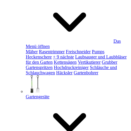
Das
Menü öffnen
Mäher
Rasentrimmer
Freischneider
Pumps
Heckenschere
+ 9 nächste
Laubsauger und Laubbläser
für den Garten
Kettensägen
Vertikutierer
Grubber
Gartenspritzen
Hochdruckreiniger
Schläuche und
Schlauchwagen
Häcksler
Gartenbohrer
Gartengeräte