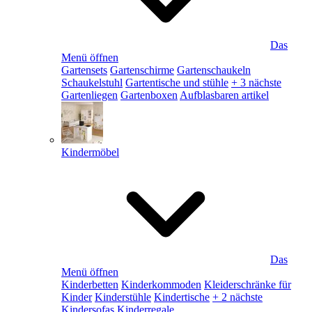
Das
Menü öffnen
Gartensets
Gartenschirme
Gartenschaukeln
Schaukelstuhl
Gartentische und stühle
+ 3 nächste
Gartenliegen
Gartenboxen
Aufblasbaren artikel
Kindermöbel
Das
Menü öffnen
Kinderbetten
Kinderkommoden
Kleiderschränke für
Kinder
Kinderstühle
Kindertische
+ 2 nächste
Kindersofas
Kinderregale