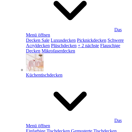
Das
Menü öffnen
Decken Sale
Luxusdecken
Picknickdecken
Schwere
Acryldecken
Plüschdecken
+ 2 nächste
Flauschige
Decken
Mikrofaserdecken
Küchentischdecken
Das
Menü öffnen
Einfarbige Tischdecken
Gemusterte Tischdecken