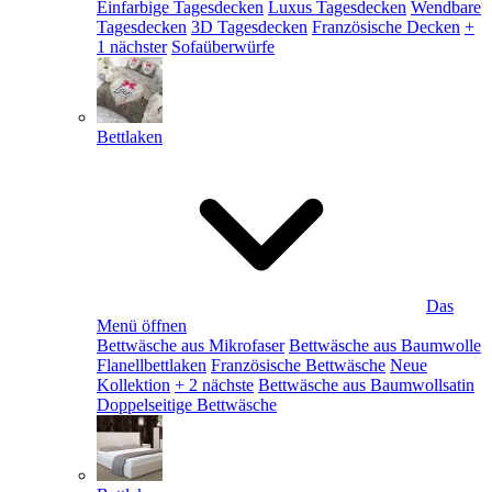
Einfarbige Tagesdecken
Luxus Tagesdecken
Wendbare
Tagesdecken
3D Tagesdecken
Französische Decken
+
1 nächster
Sofaüberwürfe
Bettlaken
Das
Menü öffnen
Bettwäsche aus Mikrofaser
Bettwäsche aus Baumwolle
Flanellbettlaken
Französische Bettwäsche
Neue
Kollektion
+ 2 nächste
Bettwäsche aus Baumwollsatin
Doppelseitige Bettwäsche