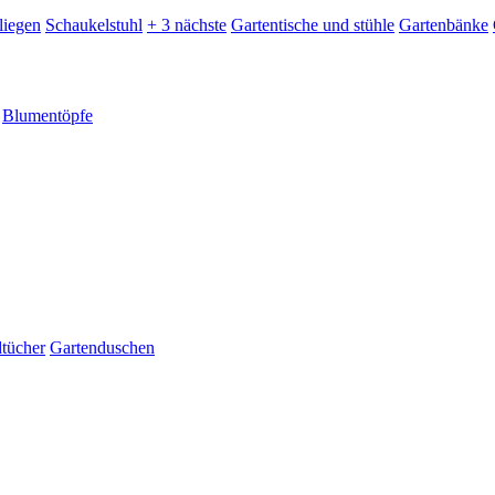
liegen
Schaukelstuhl
+ 3 nächste
Gartentische und stühle
Gartenbänke
Blumentöpfe
dtücher
Gartenduschen