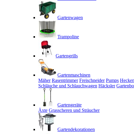
Gartenwagen
Trampoline
Gartengrills
Gartenmaschinen
Mäher
Rasentrimmer
Freischneider
Pumps
Hecken
Schläuche und Schlauchwagen
Häcksler
Gartenbo
Gartengeräte
Äxte
Grasscheren und Sträucher
Gartendekorationen