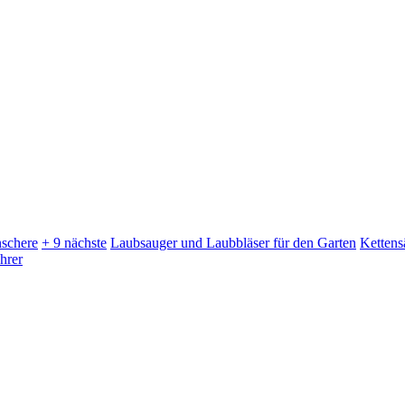
schere
+ 9 nächste
Laubsauger und Laubbläser für den Garten
Kettens
hrer