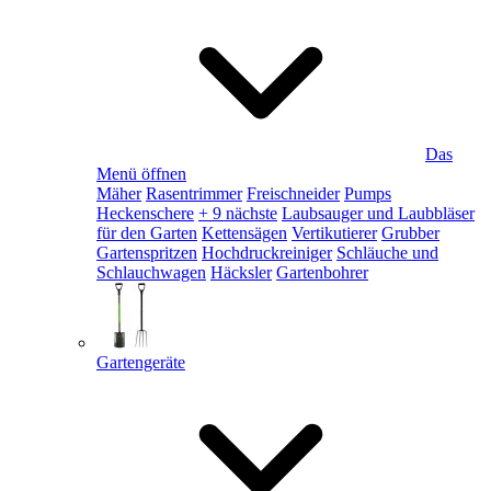
Das
Menü öffnen
Mäher
Rasentrimmer
Freischneider
Pumps
Heckenschere
+ 9 nächste
Laubsauger und Laubbläser
für den Garten
Kettensägen
Vertikutierer
Grubber
Gartenspritzen
Hochdruckreiniger
Schläuche und
Schlauchwagen
Häcksler
Gartenbohrer
Gartengeräte