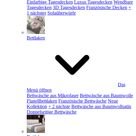
Einfarbige Tagesdecken
Luxus Tagesdecken
Wendbare
Tagesdecken
3D Tagesdecken
Französische Decken
+
1 nächster
Sofaüberwürfe
Bettlaken
Das
Menü öffnen
Bettwäsche aus Mikrofaser
Bettwäsche aus Baumwolle
Flanellbettlaken
Französische Bettwäsche
Neue
Kollektion
+ 2 nächste
Bettwäsche aus Baumwollsatin
Doppelseitige Bettwäsche