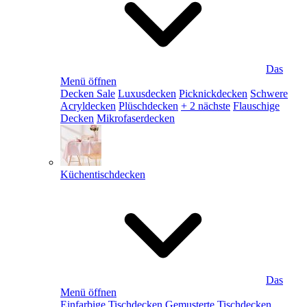
Das
Menü öffnen
Decken Sale
Luxusdecken
Picknickdecken
Schwere
Acryldecken
Plüschdecken
+ 2 nächste
Flauschige
Decken
Mikrofaserdecken
Küchentischdecken
Das
Menü öffnen
Einfarbige Tischdecken
Gemusterte Tischdecken