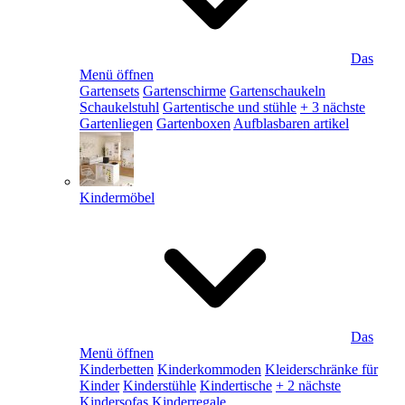
Das
Menü öffnen
Gartensets
Gartenschirme
Gartenschaukeln
Schaukelstuhl
Gartentische und stühle
+ 3 nächste
Gartenliegen
Gartenboxen
Aufblasbaren artikel
Kindermöbel
Das
Menü öffnen
Kinderbetten
Kinderkommoden
Kleiderschränke für
Kinder
Kinderstühle
Kindertische
+ 2 nächste
Kindersofas
Kinderregale