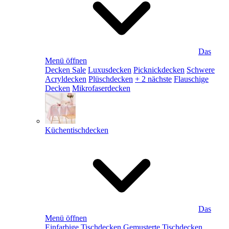
Das
Menü öffnen
Decken Sale
Luxusdecken
Picknickdecken
Schwere
Acryldecken
Plüschdecken
+ 2 nächste
Flauschige
Decken
Mikrofaserdecken
Küchentischdecken
Das
Menü öffnen
Einfarbige Tischdecken
Gemusterte Tischdecken