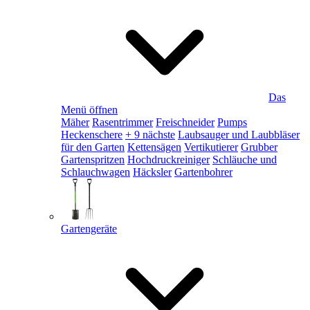
Das
Menü öffnen
Mäher
Rasentrimmer
Freischneider
Pumps
Heckenschere
+ 9 nächste
Laubsauger und Laubbläser
für den Garten
Kettensägen
Vertikutierer
Grubber
Gartenspritzen
Hochdruckreiniger
Schläuche und
Schlauchwagen
Häcksler
Gartenbohrer
Gartengeräte