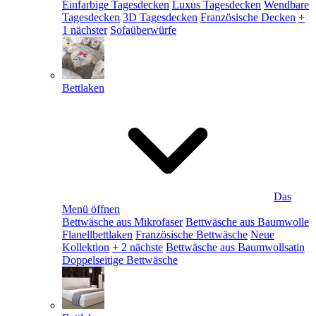
Einfarbige Tagesdecken
Luxus Tagesdecken
Wendbare
Tagesdecken
3D Tagesdecken
Französische Decken
+
1 nächster
Sofaüberwürfe
Bettlaken
Das
Menü öffnen
Bettwäsche aus Mikrofaser
Bettwäsche aus Baumwolle
Flanellbettlaken
Französische Bettwäsche
Neue
Kollektion
+ 2 nächste
Bettwäsche aus Baumwollsatin
Doppelseitige Bettwäsche