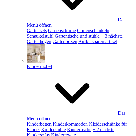
Das
Menü öffnen
Gartensets
Gartenschirme
Gartenschaukeln
Schaukelstuhl
Gartentische und stühle
+ 3 nächste
Gartenliegen
Gartenboxen
Aufblasbaren artikel
Kindermöbel
Das
Menü öffnen
Kinderbetten
Kinderkommoden
Kleiderschränke für
Kinder
Kinderstühle
Kindertische
+ 2 nächste
Kindersofas
Kinderregale