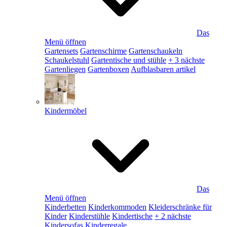
Das
Menü öffnen
Gartensets
Gartenschirme
Gartenschaukeln
Schaukelstuhl
Gartentische und stühle
+ 3 nächste
Gartenliegen
Gartenboxen
Aufblasbaren artikel
Kindermöbel
Das
Menü öffnen
Kinderbetten
Kinderkommoden
Kleiderschränke für
Kinder
Kinderstühle
Kindertische
+ 2 nächste
Kindersofas
Kinderregale