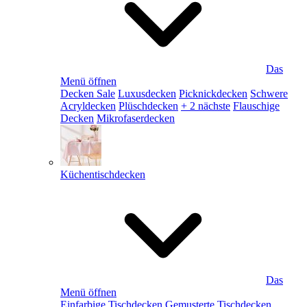
Das
Menü öffnen
Decken Sale
Luxusdecken
Picknickdecken
Schwere
Acryldecken
Plüschdecken
+ 2 nächste
Flauschige
Decken
Mikrofaserdecken
Küchentischdecken
Das
Menü öffnen
Einfarbige Tischdecken
Gemusterte Tischdecken