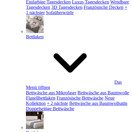
Einfarbige Tagesdecken
Luxus Tagesdecken
Wendbare
Tagesdecken
3D Tagesdecken
Französische Decken
+
1 nächster
Sofaüberwürfe
Bettlaken
Das
Menü öffnen
Bettwäsche aus Mikrofaser
Bettwäsche aus Baumwolle
Flanellbettlaken
Französische Bettwäsche
Neue
Kollektion
+ 2 nächste
Bettwäsche aus Baumwollsatin
Doppelseitige Bettwäsche