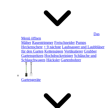
Das
Menü öffnen
Mäher
Rasentrimmer
Freischneider
Pumps
Heckenschere
+ 9 nächste
Laubsauger und Laubbläser
für den Garten
Kettensägen
Vertikutierer
Grubber
Gartenspritzen
Hochdruckreiniger
Schläuche und
Schlauchwagen
Häcksler
Gartenbohrer
Gartengeräte