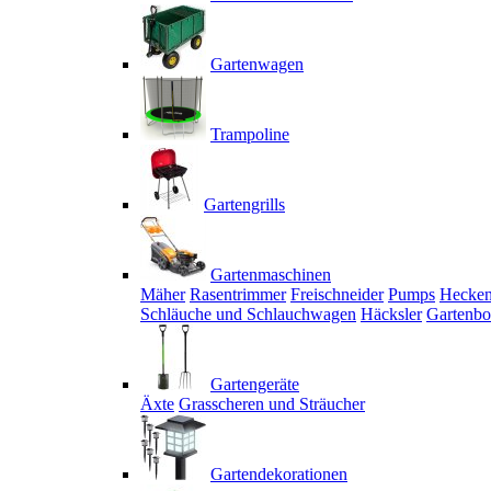
Gartenwagen
Trampoline
Gartengrills
Gartenmaschinen
Mäher
Rasentrimmer
Freischneider
Pumps
Hecken
Schläuche und Schlauchwagen
Häcksler
Gartenbo
Gartengeräte
Äxte
Grasscheren und Sträucher
Gartendekorationen