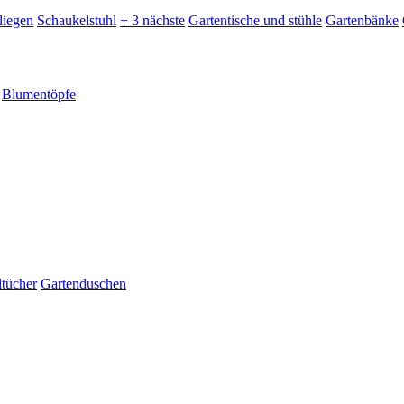
liegen
Schaukelstuhl
+ 3 nächste
Gartentische und stühle
Gartenbänke
Blumentöpfe
dtücher
Gartenduschen