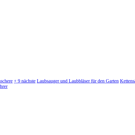
schere
+ 9 nächste
Laubsauger und Laubbläser für den Garten
Kettens
hrer